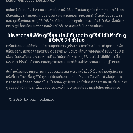
เป็นพื้นที่พักผ่อนของคอซีรีส์ตัวจริง
ยิ่งไปกว่านั้น เรายังมีระบบคัดกรองเนื้อหาเพื่อให้คุณได้เลือก ดูซีรีย์ ที่ตรงใจที่สุด ไม่ว่าจะ
เป็นซีรีส์แนวรักโรแมนติกที่ช่วยเติมพลังใจ หรือแนวระทึกขวัญที่ทำให้ตื่นเต้นจนลืมเวลา
นอน ทุกเรื่องในหมวด ดูซีรี่ย์ฟรี 24 ชั่วโมง ของเราถูกคัดสรรมาแล้วว่าดีจริง เพื่อให้การ
เข้ามา ดูซีรี่ออนไลน์ ของคุณคุ้มค่าและได้รับความสุขกลับไปอย่างแน่นอน
ไม่พลาดทุกอีพีดัง ดูซีรี่ออนไลน์ อัปเดตไว ดูซีรีย์ ได้ไม่จำกัด ดู
ซีรี่ย์ฟรี 24 ชั่วโมง
เตรียมป๊อปคอร์นให้พร้อมแล้วมาสนุกกับการ ดูซีรีย์ ที่อัปเดตไวระดับวินาที ทุกตอนที่พึ่ง
ปล่อยออกมาเราจัดการลงระบบ ดูซีรี่ย์ฟรี 24 ชั่วโมง ให้ทันทีเพื่อให้คุณได้รับชมก่อนใคร
เพื่อน รับประกันความหลากหลายที่จะทำให้คุณค้นหาการ ดูซีรี่ออนไลน์ ได้ไม่มีคำว่าเบื่อ
เพราะเรามีซีรีส์ให้เลือกครบทุกสัญชาติและทุกแนวที่กำลังไต่ชาร์ตยอดนิยมอยู่ในขณะนี้
ปิดท้ายด้วยทีมงานคุณภาพที่คอยมอนิเตอร์และพัฒนาหน้าเว็บให้ใช้งานง่ายอยู่เสมอ ทุก
ครั้งที่แวะเข้ามาเพื่อ ดูซีรีย์ คุณจะได้เจอกับความแปลกใหม่และเนื้อหาที่สดใหม่อยู่ตลอด
เวลา เตรียมตัวออกเดินทางไปกับโลกของ ดูซีรี่ย์ฟรี 24 ชั่วโมง ที่ดีที่สุด และสนุกไปกับการ
ดูซีรี่ออนไลน์ ที่คุณรักได้แล้ววันนี้ รับรองว่าคุณจะอินจนไม่อยากลุกไปไหนแน่นอนครับ
© 2026 rbxfpsunlocker.com