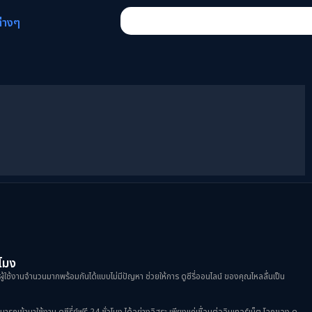
ต่างๆ
วโมง
ผู้ใช้งานจำนวนมากพร้อมกันได้แบบไม่มีปัญหา ช่วยให้การ ดูซีรี่ออนไลน์ ของคุณไหลลื่นเป็น
้ามาใช้งาน ดูซีรี่ย์ฟรี 24 ชั่วโมง ได้อย่างอิสระ เพียงแค่เชื่อมต่ออินเทอร์เน็ต โลกของ ดู