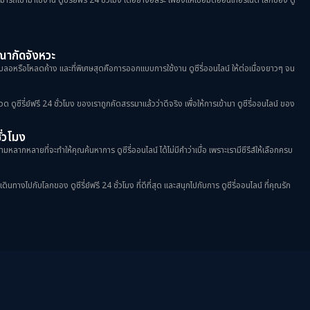
ฆษณากัดจังหวะ
าพเบลอหรือโหลดค้าง และที่พิเศษสุดคือการออกแบบการใช้งาน ดูซีรี่ออนไลน์ ให้ต่อเนื่องยาวๆ จน
วด ดูซีรี่ย์ฟรี 24 ชั่วโมง ของเราถูกคัดสรรมาแล้วว่าดีจริง เพื่อให้การเข้ามา ดูซีรี่ออนไลน์ ของ
ชั่วโมง
มหลากหลายที่จะทำให้คุณค้นหาการ ดูซีรี่ออนไลน์ ได้ไม่มีคำว่าเบื่อ เพราะเรามีซีรีส์ให้เลือกครบ
างไปกับโลกของ ดูซีรี่ย์ฟรี 24 ชั่วโมง ที่ดีที่สุด และสนุกไปกับการ ดูซีรี่ออนไลน์ ที่คุณรัก