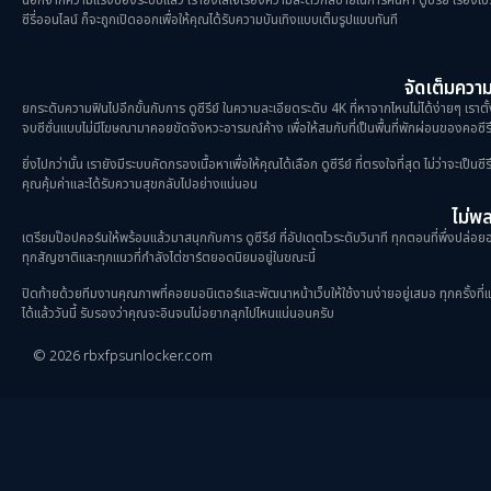
ซีรี่ออนไลน์ ก็จะถูกเปิดออกเพื่อให้คุณได้รับความบันเทิงแบบเต็มรูปแบบทันที
จัดเต็มความม
ยกระดับความฟินไปอีกขั้นกับการ ดูซีรีย์ ในความละเอียดระดับ 4K ที่หาจากไหนไม่ได้ง่ายๆ เราตั
จบซีซั่นแบบไม่มีโฆษณามาคอยขัดจังหวะอารมณ์ค้าง เพื่อให้สมกับที่เป็นพื้นที่พักผ่อนของคอซีรี
ยิ่งไปกว่านั้น เรายังมีระบบคัดกรองเนื้อหาเพื่อให้คุณได้เลือก ดูซีรีย์ ที่ตรงใจที่สุด ไม่ว่าจะเ
คุณคุ้มค่าและได้รับความสุขกลับไปอย่างแน่นอน
ไม่พลา
เตรียมป๊อปคอร์นให้พร้อมแล้วมาสนุกกับการ ดูซีรีย์ ที่อัปเดตไวระดับวินาที ทุกตอนที่พึ่งปล่อยออ
ทุกสัญชาติและทุกแนวที่กำลังไต่ชาร์ตยอดนิยมอยู่ในขณะนี้
ปิดท้ายด้วยทีมงานคุณภาพที่คอยมอนิเตอร์และพัฒนาหน้าเว็บให้ใช้งานง่ายอยู่เสมอ ทุกครั้งที่แวะเ
ได้แล้ววันนี้ รับรองว่าคุณจะอินจนไม่อยากลุกไปไหนแน่นอนครับ
© 2026 rbxfpsunlocker.com