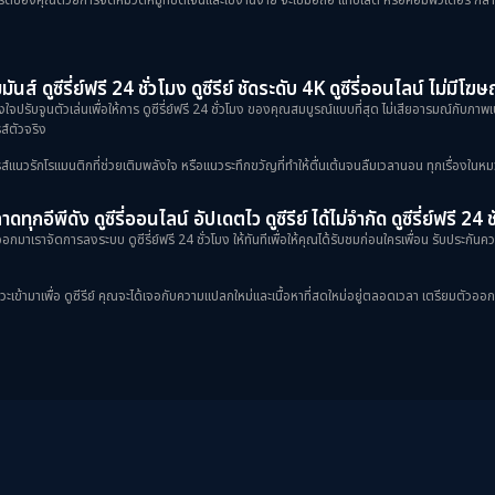
ันส์ ดูซีรี่ย์ฟรี 24 ชั่วโมง ดูซีรีย์ ชัดระดับ 4K ดูซีรี่ออนไลน์ ไม่มีโ
้งใจปรับจูนตัวเล่นเพื่อให้การ ดูซีรี่ย์ฟรี 24 ชั่วโมง ของคุณสมบูรณ์แบบที่สุด ไม่เสียอารมณ์กับภ
ส์ตัวจริง
ป็นซีรีส์แนวรักโรแมนติกที่ช่วยเติมพลังใจ หรือแนวระทึกขวัญที่ทำให้ตื่นเต้นจนลืมเวลานอน ทุกเรื่องในหม
ดทุกอีพีดัง ดูซีรี่ออนไลน์ อัปเดตไว ดูซีรีย์ ได้ไม่จำกัด ดูซีรี่ย์ฟรี 24 
กมาเราจัดการลงระบบ ดูซีรี่ย์ฟรี 24 ชั่วโมง ให้ทันทีเพื่อให้คุณได้รับชมก่อนใครเพื่อน รับประกันควา
ข้ามาเพื่อ ดูซีรีย์ คุณจะได้เจอกับความแปลกใหม่และเนื้อหาที่สดใหม่อยู่ตลอดเวลา เตรียมตัวออกเดินท