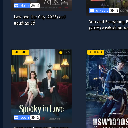
ซับไทย
4
พากย์ไทย
8
Law and the City (2025) ลอว์
You and Everything E
แอนด์เดอะซิตี้
(2025) สารพันฉันกับเธ
Full HD
7.5
Full HD
ซับไทย
5