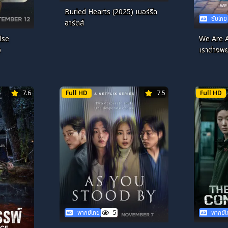
Buried Hearts (2025) เบอร์รีด
ซับไทย
ฮาร์ตส์
lse
We Are A
อ
เราต่างพย
7.6
Full HD
7.5
Full HD
พากย์ไทย
5
พากย์