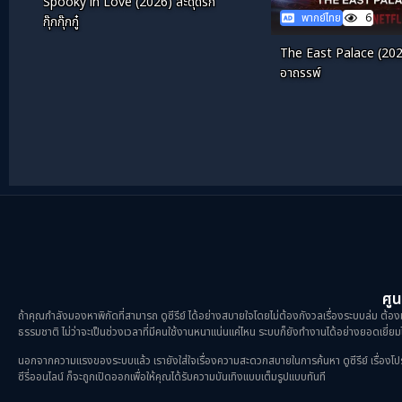
Spooky in Love (2026) สะดุดรัก
พากย์ไทย
6
กุ๊กกุ๊กกู๋
The East Palace (202
อาถรรพ์
ศูน
ถ้าคุณกำลังมองหาพิกัดที่สามารถ ดูซีรีย์ ได้อย่างสบายใจโดยไม่ต้องกังวลเรื่องระบบล่ม ต้องม
ธรรมชาติ ไม่ว่าจะเป็นช่วงเวลาที่มีคนใช้งานหนาแน่นแค่ไหน ระบบก็ยังทำงานได้อย่างยอดเยี่ยมไ
นอกจากความแรงของระบบแล้ว เรายังใส่ใจเรื่องความสะดวกสบายในการค้นหา ดูซีรีย์ เรื่องโปรดขอ
ซีรี่ออนไลน์ ก็จะถูกเปิดออกเพื่อให้คุณได้รับความบันเทิงแบบเต็มรูปแบบทันที