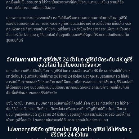
คุณไหลลื่นเป็นธรรมชาติ ไม่ว่าจะเป็นช่วงเวลาที่มีคนใช้งานหนาแน่นแค่ไหน ระบบก็ยัง
ทำงานได้อย่างยอดเยี่ยมไม่มีสะดุด
นอกจากความแรงของระบบแล้ว เรายังใส่ใจเรื่องความสะดวกสบายในการค้นหา ดูซีรีย์
เรื่องโปรดของคุณด้วยการจัดหมวดหมู่ที่ชัดเจนและใช้งานง่าย จะใช้มือถือ แท็บเล็ต หรือ
คอมพิวเตอร์ ก็สามารถเข้ามาใช้งาน ดูซีรี่ย์ฟรี 24 ชั่วโมง ได้อย่างอิสระ เพียงแค่เชื่อมต่อ
อินเทอร์เน็ต โลกของ ดูซีรี่ออนไลน์ ก็จะถูกเปิดออกเพื่อให้คุณได้รับความบันเทิงแบบเต็ม
รูปแบบทันที
จัดเต็มความมันส์ ดูซีรี่ย์ฟรี 24 ชั่วโมง ดูซีรีย์ ชัดระดับ 4K ดูซีรี่
ออนไลน์ ไม่มีโฆษณากัดจังหวะ
ยกระดับความฟินไปอีกขั้นกับการ ดูซีรีย์ ในความละเอียดระดับ 4K ที่หาจากไหนไม่ได้ง่ายๆ
เราตั้งใจปรับจูนตัวเล่นเพื่อให้การ ดูซีรี่ย์ฟรี 24 ชั่วโมง ของคุณสมบูรณ์แบบที่สุด ไม่เสีย
อารมณ์กับภาพเบลอหรือโหลดค้าง และที่พิเศษสุดคือการออกแบบการใช้งาน ดูซีรี่ออนไลน์
ให้ต่อเนื่องยาวๆ จนจบซีซั่นแบบไม่มีโฆษณามาคอยขัดจังหวะอารมณ์ค้าง เพื่อให้สมกับที่
เป็นพื้นที่พักผ่อนของคอซีรีส์ตัวจริง
ยิ่งไปกว่านั้น เรายังมีระบบคัดกรองเนื้อหาเพื่อให้คุณได้เลือก ดูซีรีย์ ที่ตรงใจที่สุด ไม่ว่าจะ
เป็นซีรีส์แนวรักโรแมนติกที่ช่วยเติมพลังใจ หรือแนวระทึกขวัญที่ทำให้ตื่นเต้นจนลืมเวลา
นอน ทุกเรื่องในหมวด ดูซีรี่ย์ฟรี 24 ชั่วโมง ของเราถูกคัดสรรมาแล้วว่าดีจริง เพื่อให้การ
เข้ามา ดูซีรี่ออนไลน์ ของคุณคุ้มค่าและได้รับความสุขกลับไปอย่างแน่นอน
ไม่พลาดทุกอีพีดัง ดูซีรี่ออนไลน์ อัปเดตไว ดูซีรีย์ ได้ไม่จำกัด ดู
ซีรี่ย์ฟรี 24 ชั่วโมง