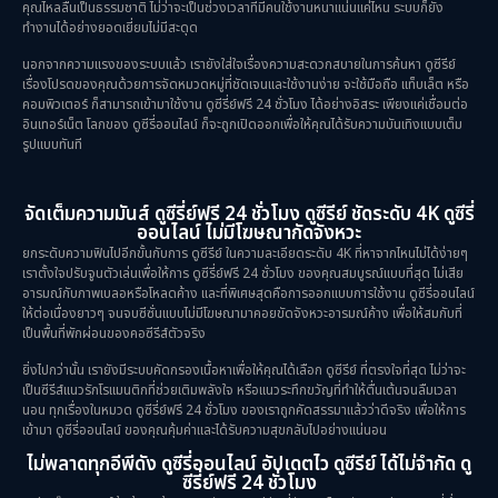
คุณไหลลื่นเป็นธรรมชาติ ไม่ว่าจะเป็นช่วงเวลาที่มีคนใช้งานหนาแน่นแค่ไหน ระบบก็ยัง
ทำงานได้อย่างยอดเยี่ยมไม่มีสะดุด
นอกจากความแรงของระบบแล้ว เรายังใส่ใจเรื่องความสะดวกสบายในการค้นหา ดูซีรีย์
เรื่องโปรดของคุณด้วยการจัดหมวดหมู่ที่ชัดเจนและใช้งานง่าย จะใช้มือถือ แท็บเล็ต หรือ
คอมพิวเตอร์ ก็สามารถเข้ามาใช้งาน ดูซีรี่ย์ฟรี 24 ชั่วโมง ได้อย่างอิสระ เพียงแค่เชื่อมต่อ
อินเทอร์เน็ต โลกของ ดูซีรี่ออนไลน์ ก็จะถูกเปิดออกเพื่อให้คุณได้รับความบันเทิงแบบเต็ม
รูปแบบทันที
จัดเต็มความมันส์ ดูซีรี่ย์ฟรี 24 ชั่วโมง ดูซีรีย์ ชัดระดับ 4K ดูซีรี่
ออนไลน์ ไม่มีโฆษณากัดจังหวะ
ยกระดับความฟินไปอีกขั้นกับการ ดูซีรีย์ ในความละเอียดระดับ 4K ที่หาจากไหนไม่ได้ง่ายๆ
เราตั้งใจปรับจูนตัวเล่นเพื่อให้การ ดูซีรี่ย์ฟรี 24 ชั่วโมง ของคุณสมบูรณ์แบบที่สุด ไม่เสีย
อารมณ์กับภาพเบลอหรือโหลดค้าง และที่พิเศษสุดคือการออกแบบการใช้งาน ดูซีรี่ออนไลน์
ให้ต่อเนื่องยาวๆ จนจบซีซั่นแบบไม่มีโฆษณามาคอยขัดจังหวะอารมณ์ค้าง เพื่อให้สมกับที่
เป็นพื้นที่พักผ่อนของคอซีรีส์ตัวจริง
ยิ่งไปกว่านั้น เรายังมีระบบคัดกรองเนื้อหาเพื่อให้คุณได้เลือก ดูซีรีย์ ที่ตรงใจที่สุด ไม่ว่าจะ
เป็นซีรีส์แนวรักโรแมนติกที่ช่วยเติมพลังใจ หรือแนวระทึกขวัญที่ทำให้ตื่นเต้นจนลืมเวลา
นอน ทุกเรื่องในหมวด ดูซีรี่ย์ฟรี 24 ชั่วโมง ของเราถูกคัดสรรมาแล้วว่าดีจริง เพื่อให้การ
เข้ามา ดูซีรี่ออนไลน์ ของคุณคุ้มค่าและได้รับความสุขกลับไปอย่างแน่นอน
ไม่พลาดทุกอีพีดัง ดูซีรี่ออนไลน์ อัปเดตไว ดูซีรีย์ ได้ไม่จำกัด ดู
ซีรี่ย์ฟรี 24 ชั่วโมง