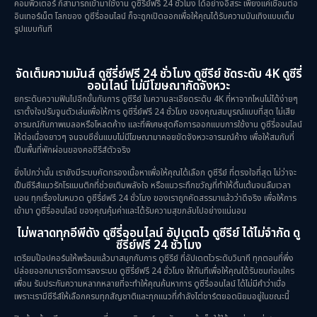
คอมพิวเตอร์ ก็สามารถเข้ามาใช้งาน ดูซีรี่ย์ฟรี 24 ชั่วโมง ได้อย่างอิสระ เพียงแค่เชื่อมต่อ
อินเทอร์เน็ต โลกของ ดูซีรี่ออนไลน์ ก็จะถูกเปิดออกเพื่อให้คุณได้รับความบันเทิงแบบเต็ม
รูปแบบทันที
จัดเต็มความมันส์ ดูซีรี่ย์ฟรี 24 ชั่วโมง ดูซีรีย์ ชัดระดับ 4K ดูซีรี่
ออนไลน์ ไม่มีโฆษณากัดจังหวะ
ยกระดับความฟินไปอีกขั้นกับการ ดูซีรีย์ ในความละเอียดระดับ 4K ที่หาจากไหนไม่ได้ง่ายๆ
เราตั้งใจปรับจูนตัวเล่นเพื่อให้การ ดูซีรี่ย์ฟรี 24 ชั่วโมง ของคุณสมบูรณ์แบบที่สุด ไม่เสีย
อารมณ์กับภาพเบลอหรือโหลดค้าง และที่พิเศษสุดคือการออกแบบการใช้งาน ดูซีรี่ออนไลน์
ให้ต่อเนื่องยาวๆ จนจบซีซั่นแบบไม่มีโฆษณามาคอยขัดจังหวะอารมณ์ค้าง เพื่อให้สมกับที่
เป็นพื้นที่พักผ่อนของคอซีรีส์ตัวจริง
ยิ่งไปกว่านั้น เรายังมีระบบคัดกรองเนื้อหาเพื่อให้คุณได้เลือก ดูซีรีย์ ที่ตรงใจที่สุด ไม่ว่าจะ
เป็นซีรีส์แนวรักโรแมนติกที่ช่วยเติมพลังใจ หรือแนวระทึกขวัญที่ทำให้ตื่นเต้นจนลืมเวลา
นอน ทุกเรื่องในหมวด ดูซีรี่ย์ฟรี 24 ชั่วโมง ของเราถูกคัดสรรมาแล้วว่าดีจริง เพื่อให้การ
เข้ามา ดูซีรี่ออนไลน์ ของคุณคุ้มค่าและได้รับความสุขกลับไปอย่างแน่นอน
ไม่พลาดทุกอีพีดัง ดูซีรี่ออนไลน์ อัปเดตไว ดูซีรีย์ ได้ไม่จำกัด ดู
ซีรี่ย์ฟรี 24 ชั่วโมง
เตรียมป๊อปคอร์นให้พร้อมแล้วมาสนุกกับการ ดูซีรีย์ ที่อัปเดตไวระดับวินาที ทุกตอนที่พึ่ง
ปล่อยออกมาเราจัดการลงระบบ ดูซีรี่ย์ฟรี 24 ชั่วโมง ให้ทันทีเพื่อให้คุณได้รับชมก่อนใคร
เพื่อน รับประกันความหลากหลายที่จะทำให้คุณค้นหาการ ดูซีรี่ออนไลน์ ได้ไม่มีคำว่าเบื่อ
เพราะเรามีซีรีส์ให้เลือกครบทุกสัญชาติและทุกแนวที่กำลังไต่ชาร์ตยอดนิยมอยู่ในขณะนี้