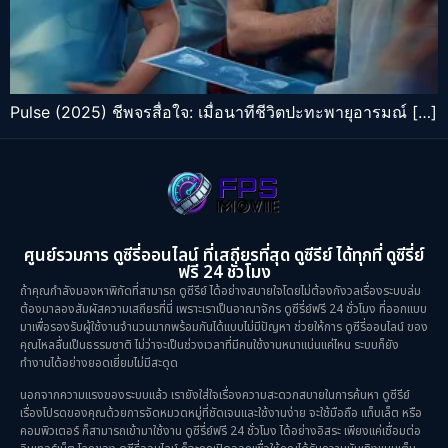
Pulse (2025) ชีพจรสื่อใจ: เมื่อนาทีชีวิตปะทะพายุอารมณ์ […]
ศูนย์รวมการ ดูซีรี่ออนไลน์ ที่เสถียรที่สุด ดูซีรีย์ ได้ทุกที่ ดูซีรี่ย์
ฟรี 24 ชั่วโมง
ถ้าคุณกำลังมองหาพิกัดที่สามารถ ดูซีรีย์ ได้อย่างสบายใจโดยไม่ต้องกังวลเรื่องระบบล่ม
ต้องมาลองสัมผัสความเสถียรที่นี่ เพราะเราเป็นอาณาจักร ดูซีรี่ย์ฟรี 24 ชั่วโมง ที่ออกแบบ
มาเพื่อรองรับผู้ใช้งานจำนวนมากพร้อมกันได้แบบไม่มีปัญหา ช่วยให้การ ดูซีรี่ออนไลน์ ของ
คุณไหลลื่นเป็นธรรมชาติ ไม่ว่าจะเป็นช่วงเวลาที่มีคนใช้งานหนาแน่นแค่ไหน ระบบก็ยัง
ทำงานได้อย่างยอดเยี่ยมไม่มีสะดุด
นอกจากความแรงของระบบแล้ว เรายังใส่ใจเรื่องความสะดวกสบายในการค้นหา ดูซีรีย์
เรื่องโปรดของคุณด้วยการจัดหมวดหมู่ที่ชัดเจนและใช้งานง่าย จะใช้มือถือ แท็บเล็ต หรือ
คอมพิวเตอร์ ก็สามารถเข้ามาใช้งาน ดูซีรี่ย์ฟรี 24 ชั่วโมง ได้อย่างอิสระ เพียงแค่เชื่อมต่อ