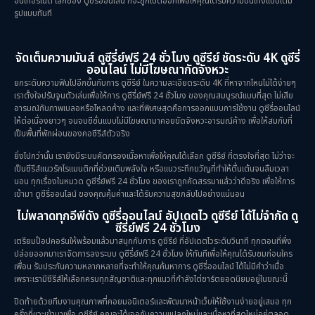
อินเทอร์เน็ต โลกของ ดูซีรี่ออนไลน์ ก็จะถูกเปิดออกเพื่อให้คุณได้รับความบันเทิงแบบเต็ม
รูปแบบทันที
จัดเต็มความมันส์ ดูซีรี่ย์ฟรี 24 ชั่วโมง ดูซีรีย์ ชัดระดับ 4K ดูซีรี่
ออนไลน์ ไม่มีโฆษณากัดจังหวะ
ยกระดับความฟินไปอีกขั้นกับการ ดูซีรีย์ ในความละเอียดระดับ 4K ที่หาจากไหนไม่ได้ง่ายๆ
เราตั้งใจปรับจูนตัวเล่นเพื่อให้การ ดูซีรี่ย์ฟรี 24 ชั่วโมง ของคุณสมบูรณ์แบบที่สุด ไม่เสีย
อารมณ์กับภาพเบลอหรือโหลดค้าง และที่พิเศษสุดคือการออกแบบการใช้งาน ดูซีรี่ออนไลน์
ให้ต่อเนื่องยาวๆ จนจบซีซั่นแบบไม่มีโฆษณามาคอยขัดจังหวะอารมณ์ค้าง เพื่อให้สมกับที่
เป็นพื้นที่พักผ่อนของคอซีรีส์ตัวจริง
ยิ่งไปกว่านั้น เรายังมีระบบคัดกรองเนื้อหาเพื่อให้คุณได้เลือก ดูซีรีย์ ที่ตรงใจที่สุด ไม่ว่าจะ
เป็นซีรีส์แนวรักโรแมนติกที่ช่วยเติมพลังใจ หรือแนวระทึกขวัญที่ทำให้ตื่นเต้นจนลืมเวลา
นอน ทุกเรื่องในหมวด ดูซีรี่ย์ฟรี 24 ชั่วโมง ของเราถูกคัดสรรมาแล้วว่าดีจริง เพื่อให้การ
เข้ามา ดูซีรี่ออนไลน์ ของคุณคุ้มค่าและได้รับความสุขกลับไปอย่างแน่นอน
ไม่พลาดทุกอีพีดัง ดูซีรี่ออนไลน์ อัปเดตไว ดูซีรีย์ ได้ไม่จำกัด ดู
ซีรี่ย์ฟรี 24 ชั่วโมง
เตรียมป๊อปคอร์นให้พร้อมแล้วมาสนุกกับการ ดูซีรีย์ ที่อัปเดตไวระดับวินาที ทุกตอนที่พึ่ง
ปล่อยออกมาเราจัดการลงระบบ ดูซีรี่ย์ฟรี 24 ชั่วโมง ให้ทันทีเพื่อให้คุณได้รับชมก่อนใคร
เพื่อน รับประกันความหลากหลายที่จะทำให้คุณค้นหาการ ดูซีรี่ออนไลน์ ได้ไม่มีคำว่าเบื่อ
เพราะเรามีซีรีส์ให้เลือกครบทุกสัญชาติและทุกแนวที่กำลังไต่ชาร์ตยอดนิยมอยู่ในขณะนี้
ปิดท้ายด้วยทีมงานคุณภาพที่คอยมอนิเตอร์และพัฒนาหน้าเว็บให้ใช้งานง่ายอยู่เสมอ ทุก
ครั้งที่แวะเข้ามาเพื่อ ดูซีรีย์ คุณจะได้เจอกับความแปลกใหม่และเนื้อหาที่สดใหม่อยู่ตลอด