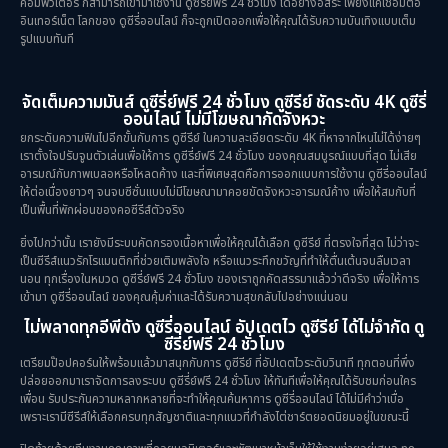
คอมพิวเตอร์ ก็สามารถเข้ามาใช้งาน ดูซีรี่ย์ฟรี 24 ชั่วโมง ได้อย่างอิสระ เพียงแค่เชื่อมต่อ
อินเทอร์เน็ต โลกของ ดูซีรี่ออนไลน์ ก็จะถูกเปิดออกเพื่อให้คุณได้รับความบันเทิงแบบเต็ม
รูปแบบทันที
จัดเต็มความมันส์ ดูซีรี่ย์ฟรี 24 ชั่วโมง ดูซีรีย์ ชัดระดับ 4K ดูซีรี่
ออนไลน์ ไม่มีโฆษณากัดจังหวะ
ยกระดับความฟินไปอีกขั้นกับการ ดูซีรีย์ ในความละเอียดระดับ 4K ที่หาจากไหนไม่ได้ง่ายๆ
เราตั้งใจปรับจูนตัวเล่นเพื่อให้การ ดูซีรี่ย์ฟรี 24 ชั่วโมง ของคุณสมบูรณ์แบบที่สุด ไม่เสีย
อารมณ์กับภาพเบลอหรือโหลดค้าง และที่พิเศษสุดคือการออกแบบการใช้งาน ดูซีรี่ออนไลน์
ให้ต่อเนื่องยาวๆ จนจบซีซั่นแบบไม่มีโฆษณามาคอยขัดจังหวะอารมณ์ค้าง เพื่อให้สมกับที่
เป็นพื้นที่พักผ่อนของคอซีรีส์ตัวจริง
ยิ่งไปกว่านั้น เรายังมีระบบคัดกรองเนื้อหาเพื่อให้คุณได้เลือก ดูซีรีย์ ที่ตรงใจที่สุด ไม่ว่าจะ
เป็นซีรีส์แนวรักโรแมนติกที่ช่วยเติมพลังใจ หรือแนวระทึกขวัญที่ทำให้ตื่นเต้นจนลืมเวลา
นอน ทุกเรื่องในหมวด ดูซีรี่ย์ฟรี 24 ชั่วโมง ของเราถูกคัดสรรมาแล้วว่าดีจริง เพื่อให้การ
เข้ามา ดูซีรี่ออนไลน์ ของคุณคุ้มค่าและได้รับความสุขกลับไปอย่างแน่นอน
ไม่พลาดทุกอีพีดัง ดูซีรี่ออนไลน์ อัปเดตไว ดูซีรีย์ ได้ไม่จำกัด ดู
ซีรี่ย์ฟรี 24 ชั่วโมง
เตรียมป๊อปคอร์นให้พร้อมแล้วมาสนุกกับการ ดูซีรีย์ ที่อัปเดตไวระดับวินาที ทุกตอนที่พึ่ง
ปล่อยออกมาเราจัดการลงระบบ ดูซีรี่ย์ฟรี 24 ชั่วโมง ให้ทันทีเพื่อให้คุณได้รับชมก่อนใคร
เพื่อน รับประกันความหลากหลายที่จะทำให้คุณค้นหาการ ดูซีรี่ออนไลน์ ได้ไม่มีคำว่าเบื่อ
เพราะเรามีซีรีส์ให้เลือกครบทุกสัญชาติและทุกแนวที่กำลังไต่ชาร์ตยอดนิยมอยู่ในขณะนี้