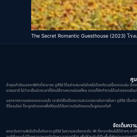
The Secret Romantic Guesthouse (2023) โรงเตี
ศูน
ถ้าคุณกำลังมองหาพิกัดที่สามารถ ดูซีรีย์ ได้อย่างสบายใจโดยไม่ต้องกังวลเรื่องระบบล่ม ต้องม
ธรรมชาติ ไม่ว่าจะเป็นช่วงเวลาที่มีคนใช้งานหนาแน่นแค่ไหน ระบบก็ยังทำงานได้อย่างยอดเยี่ยมไ
นอกจากความแรงของระบบแล้ว เรายังใส่ใจเรื่องความสะดวกสบายในการค้นหา ดูซีรีย์ เรื่องโปรดขอ
ซีรี่ออนไลน์ ก็จะถูกเปิดออกเพื่อให้คุณได้รับความบันเทิงแบบเต็มรูปแบบทันที
จัดเต็มความม
ยกระดับความฟินไปอีกขั้นกับการ ดูซีรีย์ ในความละเอียดระดับ 4K ที่หาจากไหนไม่ได้ง่ายๆ เราตั
จบซีซั่นแบบไม่มีโฆษณามาคอยขัดจังหวะอารมณ์ค้าง เพื่อให้สมกับที่เป็นพื้นที่พักผ่อนของคอซีรี