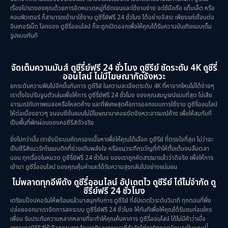
เรื่องโปรดของคุณด้วยการจัดหมวดหมู่ที่ชัดเจนและใช้งานง่าย จะใช้มือถือ แท็บเล็ต หรือ
คอมพิวเตอร์ ก็สามารถเข้ามาใช้งาน ดูซีรี่ย์ฟรี 24 ชั่วโมง ได้อย่างอิสระ เพียงแค่เชื่อมต่อ
อินเทอร์เน็ต โลกของ ดูซีรี่ออนไลน์ ก็จะถูกเปิดออกเพื่อให้คุณได้รับความบันเทิงแบบเต็ม
รูปแบบทันที
จัดเต็มความมันส์ ดูซีรี่ย์ฟรี 24 ชั่วโมง ดูซีรีย์ ชัดระดับ 4K ดูซีรี่
ออนไลน์ ไม่มีโฆษณากัดจังหวะ
ยกระดับความฟินไปอีกขั้นกับการ ดูซีรีย์ ในความละเอียดระดับ 4K ที่หาจากไหนไม่ได้ง่ายๆ
เราตั้งใจปรับจูนตัวเล่นเพื่อให้การ ดูซีรี่ย์ฟรี 24 ชั่วโมง ของคุณสมบูรณ์แบบที่สุด ไม่เสีย
อารมณ์กับภาพเบลอหรือโหลดค้าง และที่พิเศษสุดคือการออกแบบการใช้งาน ดูซีรี่ออนไลน์
ให้ต่อเนื่องยาวๆ จนจบซีซั่นแบบไม่มีโฆษณามาคอยขัดจังหวะอารมณ์ค้าง เพื่อให้สมกับที่
เป็นพื้นที่พักผ่อนของคอซีรีส์ตัวจริง
ยิ่งไปกว่านั้น เรายังมีระบบคัดกรองเนื้อหาเพื่อให้คุณได้เลือก ดูซีรีย์ ที่ตรงใจที่สุด ไม่ว่าจะ
เป็นซีรีส์แนวรักโรแมนติกที่ช่วยเติมพลังใจ หรือแนวระทึกขวัญที่ทำให้ตื่นเต้นจนลืมเวลา
นอน ทุกเรื่องในหมวด ดูซีรี่ย์ฟรี 24 ชั่วโมง ของเราถูกคัดสรรมาแล้วว่าดีจริง เพื่อให้การ
เข้ามา ดูซีรี่ออนไลน์ ของคุณคุ้มค่าและได้รับความสุขกลับไปอย่างแน่นอน
ไม่พลาดทุกอีพีดัง ดูซีรี่ออนไลน์ อัปเดตไว ดูซีรีย์ ได้ไม่จำกัด ดู
ซีรี่ย์ฟรี 24 ชั่วโมง
เตรียมป๊อปคอร์นให้พร้อมแล้วมาสนุกกับการ ดูซีรีย์ ที่อัปเดตไวระดับวินาที ทุกตอนที่พึ่ง
ปล่อยออกมาเราจัดการลงระบบ ดูซีรี่ย์ฟรี 24 ชั่วโมง ให้ทันทีเพื่อให้คุณได้รับชมก่อนใคร
เพื่อน รับประกันความหลากหลายที่จะทำให้คุณค้นหาการ ดูซีรี่ออนไลน์ ได้ไม่มีคำว่าเบื่อ