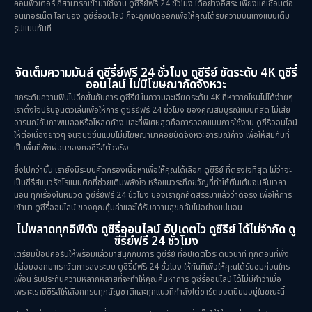
คอมพิวเตอร์ ก็สามารถเข้ามาใช้งาน ดูซีรี่ย์ฟรี 24 ชั่วโมง ได้อย่างอิสระ เพียงแค่เชื่อมต่อ
อินเทอร์เน็ต โลกของ ดูซีรี่ออนไลน์ ก็จะถูกเปิดออกเพื่อให้คุณได้รับความบันเทิงแบบเต็ม
รูปแบบทันที
จัดเต็มความมันส์ ดูซีรี่ย์ฟรี 24 ชั่วโมง ดูซีรีย์ ชัดระดับ 4K ดูซีรี่
ออนไลน์ ไม่มีโฆษณากัดจังหวะ
ยกระดับความฟินไปอีกขั้นกับการ ดูซีรีย์ ในความละเอียดระดับ 4K ที่หาจากไหนไม่ได้ง่ายๆ
เราตั้งใจปรับจูนตัวเล่นเพื่อให้การ ดูซีรี่ย์ฟรี 24 ชั่วโมง ของคุณสมบูรณ์แบบที่สุด ไม่เสีย
อารมณ์กับภาพเบลอหรือโหลดค้าง และที่พิเศษสุดคือการออกแบบการใช้งาน ดูซีรี่ออนไลน์
ให้ต่อเนื่องยาวๆ จนจบซีซั่นแบบไม่มีโฆษณามาคอยขัดจังหวะอารมณ์ค้าง เพื่อให้สมกับที่
เป็นพื้นที่พักผ่อนของคอซีรีส์ตัวจริง
ยิ่งไปกว่านั้น เรายังมีระบบคัดกรองเนื้อหาเพื่อให้คุณได้เลือก ดูซีรีย์ ที่ตรงใจที่สุด ไม่ว่าจะ
เป็นซีรีส์แนวรักโรแมนติกที่ช่วยเติมพลังใจ หรือแนวระทึกขวัญที่ทำให้ตื่นเต้นจนลืมเวลา
นอน ทุกเรื่องในหมวด ดูซีรี่ย์ฟรี 24 ชั่วโมง ของเราถูกคัดสรรมาแล้วว่าดีจริง เพื่อให้การ
เข้ามา ดูซีรี่ออนไลน์ ของคุณคุ้มค่าและได้รับความสุขกลับไปอย่างแน่นอน
ไม่พลาดทุกอีพีดัง ดูซีรี่ออนไลน์ อัปเดตไว ดูซีรีย์ ได้ไม่จำกัด ดู
ซีรี่ย์ฟรี 24 ชั่วโมง
เตรียมป๊อปคอร์นให้พร้อมแล้วมาสนุกกับการ ดูซีรีย์ ที่อัปเดตไวระดับวินาที ทุกตอนที่พึ่ง
ปล่อยออกมาเราจัดการลงระบบ ดูซีรี่ย์ฟรี 24 ชั่วโมง ให้ทันทีเพื่อให้คุณได้รับชมก่อนใคร
เพื่อน รับประกันความหลากหลายที่จะทำให้คุณค้นหาการ ดูซีรี่ออนไลน์ ได้ไม่มีคำว่าเบื่อ
เพราะเรามีซีรีส์ให้เลือกครบทุกสัญชาติและทุกแนวที่กำลังไต่ชาร์ตยอดนิยมอยู่ในขณะนี้