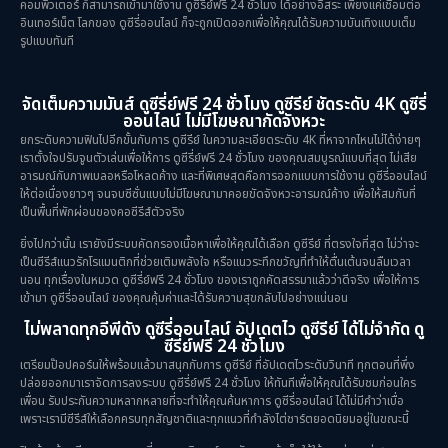
คอมพิวเตอร์ ก็สามารถเข้ามาใช้งาน ดูซีรี่ย์ฟรี 24 ชั่วโมง ได้อย่างอิสระ เพียงแค่เชื่อมต่อ
อินเทอร์เน็ต โลกของ ดูซีรี่ออนไลน์ ก็จะถูกเปิดออกเพื่อให้คุณได้รับความบันเทิงแบบเต็ม
รูปแบบทันที
จัดเต็มความมันส์ ดูซีรี่ย์ฟรี 24 ชั่วโมง ดูซีรีย์ ชัดระดับ 4K ดูซีรี่
ออนไลน์ ไม่มีโฆษณากัดจังหวะ
ยกระดับความฟินไปอีกขั้นกับการ ดูซีรีย์ ในความละเอียดระดับ 4K ที่หาจากไหนไม่ได้ง่ายๆ
เราตั้งใจปรับจูนตัวเล่นเพื่อให้การ ดูซีรี่ย์ฟรี 24 ชั่วโมง ของคุณสมบูรณ์แบบที่สุด ไม่เสีย
อารมณ์กับภาพเบลอหรือโหลดค้าง และที่พิเศษสุดคือการออกแบบการใช้งาน ดูซีรี่ออนไลน์
ให้ต่อเนื่องยาวๆ จนจบซีซั่นแบบไม่มีโฆษณามาคอยขัดจังหวะอารมณ์ค้าง เพื่อให้สมกับที่
เป็นพื้นที่พักผ่อนของคอซีรีส์ตัวจริง
ยิ่งไปกว่านั้น เรายังมีระบบคัดกรองเนื้อหาเพื่อให้คุณได้เลือก ดูซีรีย์ ที่ตรงใจที่สุด ไม่ว่าจะ
เป็นซีรีส์แนวรักโรแมนติกที่ช่วยเติมพลังใจ หรือแนวระทึกขวัญที่ทำให้ตื่นเต้นจนลืมเวลา
นอน ทุกเรื่องในหมวด ดูซีรี่ย์ฟรี 24 ชั่วโมง ของเราถูกคัดสรรมาแล้วว่าดีจริง เพื่อให้การ
เข้ามา ดูซีรี่ออนไลน์ ของคุณคุ้มค่าและได้รับความสุขกลับไปอย่างแน่นอน
ไม่พลาดทุกอีพีดัง ดูซีรี่ออนไลน์ อัปเดตไว ดูซีรีย์ ได้ไม่จำกัด ดู
ซีรี่ย์ฟรี 24 ชั่วโมง
เตรียมป๊อปคอร์นให้พร้อมแล้วมาสนุกกับการ ดูซีรีย์ ที่อัปเดตไวระดับวินาที ทุกตอนที่พึ่ง
ปล่อยออกมาเราจัดการลงระบบ ดูซีรี่ย์ฟรี 24 ชั่วโมง ให้ทันทีเพื่อให้คุณได้รับชมก่อนใคร
เพื่อน รับประกันความหลากหลายที่จะทำให้คุณค้นหาการ ดูซีรี่ออนไลน์ ได้ไม่มีคำว่าเบื่อ
เพราะเรามีซีรีส์ให้เลือกครบทุกสัญชาติและทุกแนวที่กำลังไต่ชาร์ตยอดนิยมอยู่ในขณะนี้