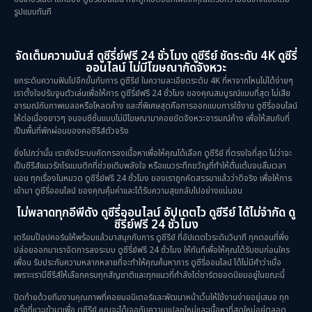
รูปแบบทันที
จัดเต็มความมันส์ ดูซีรี่ย์ฟรี 24 ชั่วโมง ดูซีรีย์ ชัดระดับ 4K ดูซีรี่
ออนไลน์ ไม่มีโฆษณากัดจังหวะ
ยกระดับความฟินไปอีกขั้นกับการ ดูซีรีย์ ในความละเอียดระดับ 4K ที่หาจากไหนไม่ได้ง่ายๆ
เราตั้งใจปรับจูนตัวเล่นเพื่อให้การ ดูซีรี่ย์ฟรี 24 ชั่วโมง ของคุณสมบูรณ์แบบที่สุด ไม่เสีย
อารมณ์กับภาพเบลอหรือโหลดค้าง และที่พิเศษสุดคือการออกแบบการใช้งาน ดูซีรี่ออนไลน์
ให้ต่อเนื่องยาวๆ จนจบซีซั่นแบบไม่มีโฆษณามาคอยขัดจังหวะอารมณ์ค้าง เพื่อให้สมกับที่
เป็นพื้นที่พักผ่อนของคอซีรีส์ตัวจริง
ยิ่งไปกว่านั้น เรายังมีระบบคัดกรองเนื้อหาเพื่อให้คุณได้เลือก ดูซีรีย์ ที่ตรงใจที่สุด ไม่ว่าจะ
เป็นซีรีส์แนวรักโรแมนติกที่ช่วยเติมพลังใจ หรือแนวระทึกขวัญที่ทำให้ตื่นเต้นจนลืมเวลา
นอน ทุกเรื่องในหมวด ดูซีรี่ย์ฟรี 24 ชั่วโมง ของเราถูกคัดสรรมาแล้วว่าดีจริง เพื่อให้การ
เข้ามา ดูซีรี่ออนไลน์ ของคุณคุ้มค่าและได้รับความสุขกลับไปอย่างแน่นอน
ไม่พลาดทุกอีพีดัง ดูซีรี่ออนไลน์ อัปเดตไว ดูซีรีย์ ได้ไม่จำกัด ดู
ซีรี่ย์ฟรี 24 ชั่วโมง
เตรียมป๊อปคอร์นให้พร้อมแล้วมาสนุกกับการ ดูซีรีย์ ที่อัปเดตไวระดับวินาที ทุกตอนที่พึ่ง
ปล่อยออกมาเราจัดการลงระบบ ดูซีรี่ย์ฟรี 24 ชั่วโมง ให้ทันทีเพื่อให้คุณได้รับชมก่อนใคร
เพื่อน รับประกันความหลากหลายที่จะทำให้คุณค้นหาการ ดูซีรี่ออนไลน์ ได้ไม่มีคำว่าเบื่อ
เพราะเรามีซีรีส์ให้เลือกครบทุกสัญชาติและทุกแนวที่กำลังไต่ชาร์ตยอดนิยมอยู่ในขณะนี้
ปิดท้ายด้วยทีมงานคุณภาพที่คอยมอนิเตอร์และพัฒนาหน้าเว็บให้ใช้งานง่ายอยู่เสมอ ทุก
ครั้งที่แวะเข้ามาเพื่อ ดูซีรีย์ คุณจะได้เจอกับความแปลกใหม่และเนื้อหาที่สดใหม่อยู่ตลอด