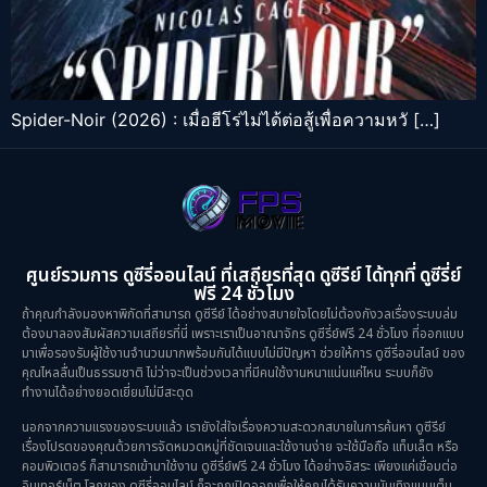
Spider-Noir (2026) : เมื่อฮีโร่ไม่ได้ต่อสู้เพื่อความหวั […]
ศูนย์รวมการ ดูซีรี่ออนไลน์ ที่เสถียรที่สุด ดูซีรีย์ ได้ทุกที่ ดูซีรี่ย์
ฟรี 24 ชั่วโมง
ถ้าคุณกำลังมองหาพิกัดที่สามารถ ดูซีรีย์ ได้อย่างสบายใจโดยไม่ต้องกังวลเรื่องระบบล่ม
ต้องมาลองสัมผัสความเสถียรที่นี่ เพราะเราเป็นอาณาจักร ดูซีรี่ย์ฟรี 24 ชั่วโมง ที่ออกแบบ
มาเพื่อรองรับผู้ใช้งานจำนวนมากพร้อมกันได้แบบไม่มีปัญหา ช่วยให้การ ดูซีรี่ออนไลน์ ของ
คุณไหลลื่นเป็นธรรมชาติ ไม่ว่าจะเป็นช่วงเวลาที่มีคนใช้งานหนาแน่นแค่ไหน ระบบก็ยัง
ทำงานได้อย่างยอดเยี่ยมไม่มีสะดุด
นอกจากความแรงของระบบแล้ว เรายังใส่ใจเรื่องความสะดวกสบายในการค้นหา ดูซีรีย์
เรื่องโปรดของคุณด้วยการจัดหมวดหมู่ที่ชัดเจนและใช้งานง่าย จะใช้มือถือ แท็บเล็ต หรือ
คอมพิวเตอร์ ก็สามารถเข้ามาใช้งาน ดูซีรี่ย์ฟรี 24 ชั่วโมง ได้อย่างอิสระ เพียงแค่เชื่อมต่อ
อินเทอร์เน็ต โลกของ ดูซีรี่ออนไลน์ ก็จะถูกเปิดออกเพื่อให้คุณได้รับความบันเทิงแบบเต็ม