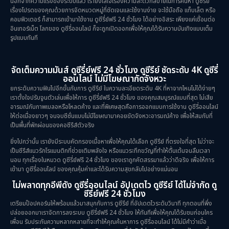
นอกจากความแรงของระบบแล้ว เรายังใส่ใจเรื่องความสะดวกสบายในการค้นหา ดูซีรีย์
เรื่องโปรดของคุณด้วยการจัดหมวดหมู่ที่ชัดเจนและใช้งานง่าย จะใช้มือถือ แท็บเล็ต หรือ
คอมพิวเตอร์ ก็สามารถเข้ามาใช้งาน ดูซีรี่ย์ฟรี 24 ชั่วโมง ได้อย่างอิสระ เพียงแค่เชื่อมต่อ
อินเทอร์เน็ต โลกของ ดูซีรี่ออนไลน์ ก็จะถูกเปิดออกเพื่อให้คุณได้รับความบันเทิงแบบเต็ม
รูปแบบทันที
จัดเต็มความมันส์ ดูซีรี่ย์ฟรี 24 ชั่วโมง ดูซีรีย์ ชัดระดับ 4K ดูซีรี่
ออนไลน์ ไม่มีโฆษณากัดจังหวะ
ยกระดับความฟินไปอีกขั้นกับการ ดูซีรีย์ ในความละเอียดระดับ 4K ที่หาจากไหนไม่ได้ง่ายๆ
เราตั้งใจปรับจูนตัวเล่นเพื่อให้การ ดูซีรี่ย์ฟรี 24 ชั่วโมง ของคุณสมบูรณ์แบบที่สุด ไม่เสีย
อารมณ์กับภาพเบลอหรือโหลดค้าง และที่พิเศษสุดคือการออกแบบการใช้งาน ดูซีรี่ออนไลน์
ให้ต่อเนื่องยาวๆ จนจบซีซั่นแบบไม่มีโฆษณามาคอยขัดจังหวะอารมณ์ค้าง เพื่อให้สมกับที่
เป็นพื้นที่พักผ่อนของคอซีรีส์ตัวจริง
ยิ่งไปกว่านั้น เรายังมีระบบคัดกรองเนื้อหาเพื่อให้คุณได้เลือก ดูซีรีย์ ที่ตรงใจที่สุด ไม่ว่าจะ
เป็นซีรีส์แนวรักโรแมนติกที่ช่วยเติมพลังใจ หรือแนวระทึกขวัญที่ทำให้ตื่นเต้นจนลืมเวลา
นอน ทุกเรื่องในหมวด ดูซีรี่ย์ฟรี 24 ชั่วโมง ของเราถูกคัดสรรมาแล้วว่าดีจริง เพื่อให้การ
เข้ามา ดูซีรี่ออนไลน์ ของคุณคุ้มค่าและได้รับความสุขกลับไปอย่างแน่นอน
ไม่พลาดทุกอีพีดัง ดูซีรี่ออนไลน์ อัปเดตไว ดูซีรีย์ ได้ไม่จำกัด ดู
ซีรี่ย์ฟรี 24 ชั่วโมง
เตรียมป๊อปคอร์นให้พร้อมแล้วมาสนุกกับการ ดูซีรีย์ ที่อัปเดตไวระดับวินาที ทุกตอนที่พึ่ง
ปล่อยออกมาเราจัดการลงระบบ ดูซีรี่ย์ฟรี 24 ชั่วโมง ให้ทันทีเพื่อให้คุณได้รับชมก่อนใคร
เพื่อน รับประกันความหลากหลายที่จะทำให้คุณค้นหาการ ดูซีรี่ออนไลน์ ได้ไม่มีคำว่าเบื่อ