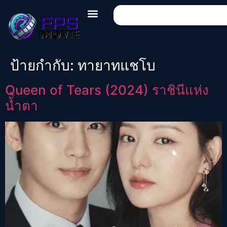
ป้ายกำกับ:
ทายาทแชโบ
Queen of Tears (2024) ราชินีแห่ง
น้ำตา