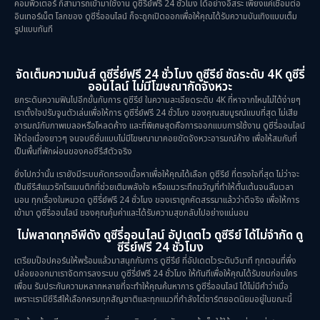
คอมพิวเตอร์ ก็สามารถเข้ามาใช้งาน ดูซีรี่ย์ฟรี 24 ชั่วโมง ได้อย่างอิสระ เพียงแค่เชื่อมต่อ
อินเทอร์เน็ต โลกของ ดูซีรี่ออนไลน์ ก็จะถูกเปิดออกเพื่อให้คุณได้รับความบันเทิงแบบเต็ม
รูปแบบทันที
จัดเต็มความมันส์ ดูซีรี่ย์ฟรี 24 ชั่วโมง ดูซีรีย์ ชัดระดับ 4K ดูซีรี่
ออนไลน์ ไม่มีโฆษณากัดจังหวะ
ยกระดับความฟินไปอีกขั้นกับการ ดูซีรีย์ ในความละเอียดระดับ 4K ที่หาจากไหนไม่ได้ง่ายๆ
เราตั้งใจปรับจูนตัวเล่นเพื่อให้การ ดูซีรี่ย์ฟรี 24 ชั่วโมง ของคุณสมบูรณ์แบบที่สุด ไม่เสีย
อารมณ์กับภาพเบลอหรือโหลดค้าง และที่พิเศษสุดคือการออกแบบการใช้งาน ดูซีรี่ออนไลน์
ให้ต่อเนื่องยาวๆ จนจบซีซั่นแบบไม่มีโฆษณามาคอยขัดจังหวะอารมณ์ค้าง เพื่อให้สมกับที่
เป็นพื้นที่พักผ่อนของคอซีรีส์ตัวจริง
ยิ่งไปกว่านั้น เรายังมีระบบคัดกรองเนื้อหาเพื่อให้คุณได้เลือก ดูซีรีย์ ที่ตรงใจที่สุด ไม่ว่าจะ
เป็นซีรีส์แนวรักโรแมนติกที่ช่วยเติมพลังใจ หรือแนวระทึกขวัญที่ทำให้ตื่นเต้นจนลืมเวลา
นอน ทุกเรื่องในหมวด ดูซีรี่ย์ฟรี 24 ชั่วโมง ของเราถูกคัดสรรมาแล้วว่าดีจริง เพื่อให้การ
เข้ามา ดูซีรี่ออนไลน์ ของคุณคุ้มค่าและได้รับความสุขกลับไปอย่างแน่นอน
ไม่พลาดทุกอีพีดัง ดูซีรี่ออนไลน์ อัปเดตไว ดูซีรีย์ ได้ไม่จำกัด ดู
ซีรี่ย์ฟรี 24 ชั่วโมง
เตรียมป๊อปคอร์นให้พร้อมแล้วมาสนุกกับการ ดูซีรีย์ ที่อัปเดตไวระดับวินาที ทุกตอนที่พึ่ง
ปล่อยออกมาเราจัดการลงระบบ ดูซีรี่ย์ฟรี 24 ชั่วโมง ให้ทันทีเพื่อให้คุณได้รับชมก่อนใคร
เพื่อน รับประกันความหลากหลายที่จะทำให้คุณค้นหาการ ดูซีรี่ออนไลน์ ได้ไม่มีคำว่าเบื่อ
เพราะเรามีซีรีส์ให้เลือกครบทุกสัญชาติและทุกแนวที่กำลังไต่ชาร์ตยอดนิยมอยู่ในขณะนี้