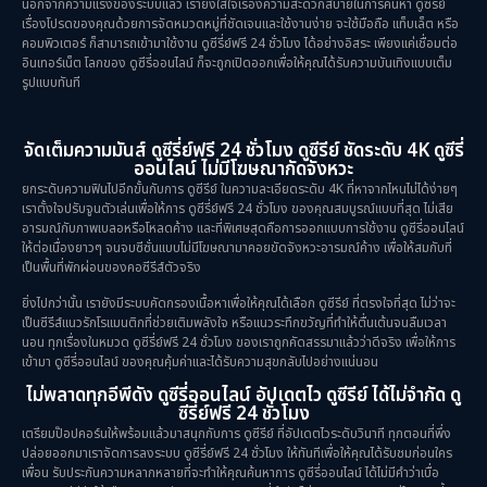
นอกจากความแรงของระบบแล้ว เรายังใส่ใจเรื่องความสะดวกสบายในการค้นหา ดูซีรีย์
เรื่องโปรดของคุณด้วยการจัดหมวดหมู่ที่ชัดเจนและใช้งานง่าย จะใช้มือถือ แท็บเล็ต หรือ
คอมพิวเตอร์ ก็สามารถเข้ามาใช้งาน ดูซีรี่ย์ฟรี 24 ชั่วโมง ได้อย่างอิสระ เพียงแค่เชื่อมต่อ
อินเทอร์เน็ต โลกของ ดูซีรี่ออนไลน์ ก็จะถูกเปิดออกเพื่อให้คุณได้รับความบันเทิงแบบเต็ม
รูปแบบทันที
จัดเต็มความมันส์ ดูซีรี่ย์ฟรี 24 ชั่วโมง ดูซีรีย์ ชัดระดับ 4K ดูซีรี่
ออนไลน์ ไม่มีโฆษณากัดจังหวะ
ยกระดับความฟินไปอีกขั้นกับการ ดูซีรีย์ ในความละเอียดระดับ 4K ที่หาจากไหนไม่ได้ง่ายๆ
เราตั้งใจปรับจูนตัวเล่นเพื่อให้การ ดูซีรี่ย์ฟรี 24 ชั่วโมง ของคุณสมบูรณ์แบบที่สุด ไม่เสีย
อารมณ์กับภาพเบลอหรือโหลดค้าง และที่พิเศษสุดคือการออกแบบการใช้งาน ดูซีรี่ออนไลน์
ให้ต่อเนื่องยาวๆ จนจบซีซั่นแบบไม่มีโฆษณามาคอยขัดจังหวะอารมณ์ค้าง เพื่อให้สมกับที่
เป็นพื้นที่พักผ่อนของคอซีรีส์ตัวจริง
ยิ่งไปกว่านั้น เรายังมีระบบคัดกรองเนื้อหาเพื่อให้คุณได้เลือก ดูซีรีย์ ที่ตรงใจที่สุด ไม่ว่าจะ
เป็นซีรีส์แนวรักโรแมนติกที่ช่วยเติมพลังใจ หรือแนวระทึกขวัญที่ทำให้ตื่นเต้นจนลืมเวลา
นอน ทุกเรื่องในหมวด ดูซีรี่ย์ฟรี 24 ชั่วโมง ของเราถูกคัดสรรมาแล้วว่าดีจริง เพื่อให้การ
เข้ามา ดูซีรี่ออนไลน์ ของคุณคุ้มค่าและได้รับความสุขกลับไปอย่างแน่นอน
ไม่พลาดทุกอีพีดัง ดูซีรี่ออนไลน์ อัปเดตไว ดูซีรีย์ ได้ไม่จำกัด ดู
ซีรี่ย์ฟรี 24 ชั่วโมง
เตรียมป๊อปคอร์นให้พร้อมแล้วมาสนุกกับการ ดูซีรีย์ ที่อัปเดตไวระดับวินาที ทุกตอนที่พึ่ง
ปล่อยออกมาเราจัดการลงระบบ ดูซีรี่ย์ฟรี 24 ชั่วโมง ให้ทันทีเพื่อให้คุณได้รับชมก่อนใคร
เพื่อน รับประกันความหลากหลายที่จะทำให้คุณค้นหาการ ดูซีรี่ออนไลน์ ได้ไม่มีคำว่าเบื่อ