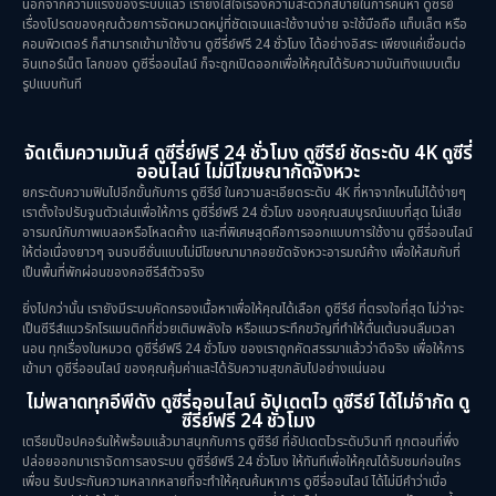
นอกจากความแรงของระบบแล้ว เรายังใส่ใจเรื่องความสะดวกสบายในการค้นหา ดูซีรีย์
เรื่องโปรดของคุณด้วยการจัดหมวดหมู่ที่ชัดเจนและใช้งานง่าย จะใช้มือถือ แท็บเล็ต หรือ
คอมพิวเตอร์ ก็สามารถเข้ามาใช้งาน ดูซีรี่ย์ฟรี 24 ชั่วโมง ได้อย่างอิสระ เพียงแค่เชื่อมต่อ
อินเทอร์เน็ต โลกของ ดูซีรี่ออนไลน์ ก็จะถูกเปิดออกเพื่อให้คุณได้รับความบันเทิงแบบเต็ม
รูปแบบทันที
จัดเต็มความมันส์ ดูซีรี่ย์ฟรี 24 ชั่วโมง ดูซีรีย์ ชัดระดับ 4K ดูซีรี่
ออนไลน์ ไม่มีโฆษณากัดจังหวะ
ยกระดับความฟินไปอีกขั้นกับการ ดูซีรีย์ ในความละเอียดระดับ 4K ที่หาจากไหนไม่ได้ง่ายๆ
เราตั้งใจปรับจูนตัวเล่นเพื่อให้การ ดูซีรี่ย์ฟรี 24 ชั่วโมง ของคุณสมบูรณ์แบบที่สุด ไม่เสีย
อารมณ์กับภาพเบลอหรือโหลดค้าง และที่พิเศษสุดคือการออกแบบการใช้งาน ดูซีรี่ออนไลน์
ให้ต่อเนื่องยาวๆ จนจบซีซั่นแบบไม่มีโฆษณามาคอยขัดจังหวะอารมณ์ค้าง เพื่อให้สมกับที่
เป็นพื้นที่พักผ่อนของคอซีรีส์ตัวจริง
ยิ่งไปกว่านั้น เรายังมีระบบคัดกรองเนื้อหาเพื่อให้คุณได้เลือก ดูซีรีย์ ที่ตรงใจที่สุด ไม่ว่าจะ
เป็นซีรีส์แนวรักโรแมนติกที่ช่วยเติมพลังใจ หรือแนวระทึกขวัญที่ทำให้ตื่นเต้นจนลืมเวลา
นอน ทุกเรื่องในหมวด ดูซีรี่ย์ฟรี 24 ชั่วโมง ของเราถูกคัดสรรมาแล้วว่าดีจริง เพื่อให้การ
เข้ามา ดูซีรี่ออนไลน์ ของคุณคุ้มค่าและได้รับความสุขกลับไปอย่างแน่นอน
ไม่พลาดทุกอีพีดัง ดูซีรี่ออนไลน์ อัปเดตไว ดูซีรีย์ ได้ไม่จำกัด ดู
ซีรี่ย์ฟรี 24 ชั่วโมง
เตรียมป๊อปคอร์นให้พร้อมแล้วมาสนุกกับการ ดูซีรีย์ ที่อัปเดตไวระดับวินาที ทุกตอนที่พึ่ง
ปล่อยออกมาเราจัดการลงระบบ ดูซีรี่ย์ฟรี 24 ชั่วโมง ให้ทันทีเพื่อให้คุณได้รับชมก่อนใคร
เพื่อน รับประกันความหลากหลายที่จะทำให้คุณค้นหาการ ดูซีรี่ออนไลน์ ได้ไม่มีคำว่าเบื่อ