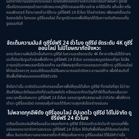
นอกจากความแรงของระบบแล้ว เรายังใส่ใจเรื่องความสะดวกสบายในการค้นหา ดูซีรีย์
เรื่องโปรดของคุณด้วยการจัดหมวดหมู่ที่ชัดเจนและใช้งานง่าย จะใช้มือถือ แท็บเล็ต หรือ
คอมพิวเตอร์ ก็สามารถเข้ามาใช้งาน ดูซีรี่ย์ฟรี 24 ชั่วโมง ได้อย่างอิสระ เพียงแค่เชื่อมต่อ
อินเทอร์เน็ต โลกของ ดูซีรี่ออนไลน์ ก็จะถูกเปิดออกเพื่อให้คุณได้รับความบันเทิงแบบเต็ม
รูปแบบทันที
จัดเต็มความมันส์ ดูซีรี่ย์ฟรี 24 ชั่วโมง ดูซีรีย์ ชัดระดับ 4K ดูซีรี่
ออนไลน์ ไม่มีโฆษณากัดจังหวะ
ยกระดับความฟินไปอีกขั้นกับการ ดูซีรีย์ ในความละเอียดระดับ 4K ที่หาจากไหนไม่ได้ง่ายๆ
เราตั้งใจปรับจูนตัวเล่นเพื่อให้การ ดูซีรี่ย์ฟรี 24 ชั่วโมง ของคุณสมบูรณ์แบบที่สุด ไม่เสีย
อารมณ์กับภาพเบลอหรือโหลดค้าง และที่พิเศษสุดคือการออกแบบการใช้งาน ดูซีรี่ออนไลน์
ให้ต่อเนื่องยาวๆ จนจบซีซั่นแบบไม่มีโฆษณามาคอยขัดจังหวะอารมณ์ค้าง เพื่อให้สมกับที่
เป็นพื้นที่พักผ่อนของคอซีรีส์ตัวจริง
ยิ่งไปกว่านั้น เรายังมีระบบคัดกรองเนื้อหาเพื่อให้คุณได้เลือก ดูซีรีย์ ที่ตรงใจที่สุด ไม่ว่าจะ
เป็นซีรีส์แนวรักโรแมนติกที่ช่วยเติมพลังใจ หรือแนวระทึกขวัญที่ทำให้ตื่นเต้นจนลืมเวลา
นอน ทุกเรื่องในหมวด ดูซีรี่ย์ฟรี 24 ชั่วโมง ของเราถูกคัดสรรมาแล้วว่าดีจริง เพื่อให้การ
เข้ามา ดูซีรี่ออนไลน์ ของคุณคุ้มค่าและได้รับความสุขกลับไปอย่างแน่นอน
ไม่พลาดทุกอีพีดัง ดูซีรี่ออนไลน์ อัปเดตไว ดูซีรีย์ ได้ไม่จำกัด ดู
ซีรี่ย์ฟรี 24 ชั่วโมง
เตรียมป๊อปคอร์นให้พร้อมแล้วมาสนุกกับการ ดูซีรีย์ ที่อัปเดตไวระดับวินาที ทุกตอนที่พึ่ง
ปล่อยออกมาเราจัดการลงระบบ ดูซีรี่ย์ฟรี 24 ชั่วโมง ให้ทันทีเพื่อให้คุณได้รับชมก่อนใคร
เพื่อน รับประกันความหลากหลายที่จะทำให้คุณค้นหาการ ดูซีรี่ออนไลน์ ได้ไม่มีคำว่าเบื่อ