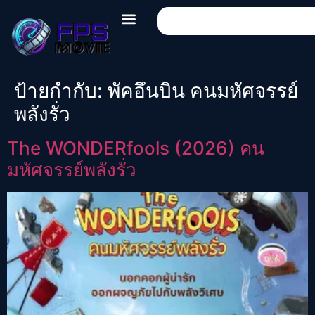
ป้ายกำกับ:
พัคอึนบิน คนมหัศจรรย์
พลังรั่ว
The WONDERfools (2026) คน
มหัศจรรย์พลังรั่ว