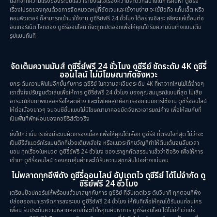
นอกจากความแรงของระบบแล้ว เรายังใส่ใจเรื่องความสะดวกสบายในการค้นหา ดูซีรีย์
เรื่องโปรดของคุณด้วยการจัดหมวดหมู่ที่ชัดเจนและใช้งานง่าย จะใช้มือถือ แท็บเล็ต หรือ
คอมพิวเตอร์ ก็สามารถเข้ามาใช้งาน ดูซีรี่ย์ฟรี 24 ชั่วโมง ได้อย่างอิสระ เพียงแค่เชื่อมต่อ
อินเทอร์เน็ต โลกของ ดูซีรี่ออนไลน์ ก็จะถูกเปิดออกเพื่อให้คุณได้รับความบันเทิงแบบเต็ม
รูปแบบทันที
จัดเต็มความมันส์ ดูซีรี่ย์ฟรี 24 ชั่วโมง ดูซีรีย์ ชัดระดับ 4K ดูซีรี่
ออนไลน์ ไม่มีโฆษณากัดจังหวะ
ยกระดับความฟินไปอีกขั้นกับการ ดูซีรีย์ ในความละเอียดระดับ 4K ที่หาจากไหนไม่ได้ง่ายๆ
เราตั้งใจปรับจูนตัวเล่นเพื่อให้การ ดูซีรี่ย์ฟรี 24 ชั่วโมง ของคุณสมบูรณ์แบบที่สุด ไม่เสีย
อารมณ์กับภาพเบลอหรือโหลดค้าง และที่พิเศษสุดคือการออกแบบการใช้งาน ดูซีรี่ออนไลน์
ให้ต่อเนื่องยาวๆ จนจบซีซั่นแบบไม่มีโฆษณามาคอยขัดจังหวะอารมณ์ค้าง เพื่อให้สมกับที่
เป็นพื้นที่พักผ่อนของคอซีรีส์ตัวจริง
ยิ่งไปกว่านั้น เรายังมีระบบคัดกรองเนื้อหาเพื่อให้คุณได้เลือก ดูซีรีย์ ที่ตรงใจที่สุด ไม่ว่าจะ
เป็นซีรีส์แนวรักโรแมนติกที่ช่วยเติมพลังใจ หรือแนวระทึกขวัญที่ทำให้ตื่นเต้นจนลืมเวลา
นอน ทุกเรื่องในหมวด ดูซีรี่ย์ฟรี 24 ชั่วโมง ของเราถูกคัดสรรมาแล้วว่าดีจริง เพื่อให้การ
เข้ามา ดูซีรี่ออนไลน์ ของคุณคุ้มค่าและได้รับความสุขกลับไปอย่างแน่นอน
ไม่พลาดทุกอีพีดัง ดูซีรี่ออนไลน์ อัปเดตไว ดูซีรีย์ ได้ไม่จำกัด ดู
ซีรี่ย์ฟรี 24 ชั่วโมง
เตรียมป๊อปคอร์นให้พร้อมแล้วมาสนุกกับการ ดูซีรีย์ ที่อัปเดตไวระดับวินาที ทุกตอนที่พึ่ง
ปล่อยออกมาเราจัดการลงระบบ ดูซีรี่ย์ฟรี 24 ชั่วโมง ให้ทันทีเพื่อให้คุณได้รับชมก่อนใคร
เพื่อน รับประกันความหลากหลายที่จะทำให้คุณค้นหาการ ดูซีรี่ออนไลน์ ได้ไม่มีคำว่าเบื่อ