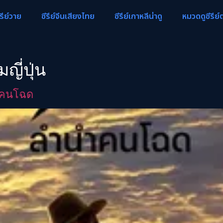
ีรีย์วาย
ซีรีย์จีนเสียงไทย
ซีรีย์เกาหลีน่าดู
หมวดดูซีรีย์
ญี่ปุ่น
ำคนโฉด