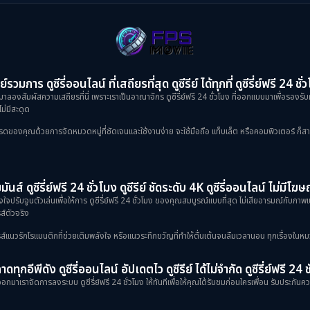
ย์รวมการ ดูซีรี่ออนไลน์ ที่เสถียรที่สุด ดูซีรีย์ ได้ทุกที่ ดูซีรี่ย์ฟรี 24 ชั่
าลองสัมผัสความเสถียรที่นี่ เพราะเราเป็นอาณาจักร ดูซีรี่ย์ฟรี 24 ชั่วโมง ที่ออกแบบมาเพื่อรองรับ
ม่มีสะดุด
งคุณด้วยการจัดหมวดหมู่ที่ชัดเจนและใช้งานง่าย จะใช้มือถือ แท็บเล็ต หรือคอมพิวเตอร์ ก็สามารถเข
ันส์ ดูซีรี่ย์ฟรี 24 ชั่วโมง ดูซีรีย์ ชัดระดับ 4K ดูซีรี่ออนไลน์ ไม่มีโ
้งใจปรับจูนตัวเล่นเพื่อให้การ ดูซีรี่ย์ฟรี 24 ชั่วโมง ของคุณสมบูรณ์แบบที่สุด ไม่เสียอารมณ์กับภ
ส์ตัวจริง
ป็นซีรีส์แนวรักโรแมนติกที่ช่วยเติมพลังใจ หรือแนวระทึกขวัญที่ทำให้ตื่นเต้นจนลืมเวลานอน ทุกเรื่องในหม
ดทุกอีพีดัง ดูซีรี่ออนไลน์ อัปเดตไว ดูซีรีย์ ได้ไม่จำกัด ดูซีรี่ย์ฟรี 24 
กมาเราจัดการลงระบบ ดูซีรี่ย์ฟรี 24 ชั่วโมง ให้ทันทีเพื่อให้คุณได้รับชมก่อนใครเพื่อน รับประกันควา