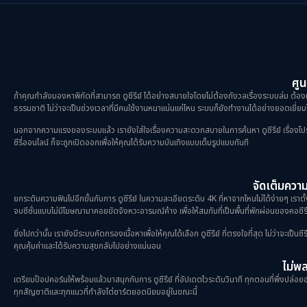
ศูน
ถ้าคุณกำลังมองหาพิกัดที่สามารถ ดูซีรีย์ ได้อย่างสบายใจโดยไม่ต้องกังวลเรื่องระบบล่ม ต้องม
ธรรมชาติ ไม่ว่าจะเป็นช่วงเวลาที่มีคนใช้งานหนาแน่นแค่ไหน ระบบก็ยังทำงานได้อย่างยอดเยี่ยมไ
นอกจากความแรงของระบบแล้ว เรายังใส่ใจเรื่องความสะดวกสบายในการค้นหา ดูซีรีย์ เรื่องโปรดขอ
ซีรี่ออนไลน์ ก็จะถูกเปิดออกเพื่อให้คุณได้รับความบันเทิงแบบเต็มรูปแบบทันที
จัดเต็มความม
ยกระดับความฟินไปอีกขั้นกับการ ดูซีรีย์ ในความละเอียดระดับ 4K ที่หาจากไหนไม่ได้ง่ายๆ เราตั
จบซีซั่นแบบไม่มีโฆษณามาคอยขัดจังหวะอารมณ์ค้าง เพื่อให้สมกับที่เป็นพื้นที่พักผ่อนของคอซีรี
ยิ่งไปกว่านั้น เรายังมีระบบคัดกรองเนื้อหาเพื่อให้คุณได้เลือก ดูซีรีย์ ที่ตรงใจที่สุด ไม่ว่าจะเ
คุณคุ้มค่าและได้รับความสุขกลับไปอย่างแน่นอน
ไม่พลา
เตรียมป๊อปคอร์นให้พร้อมแล้วมาสนุกกับการ ดูซีรีย์ ที่อัปเดตไวระดับวินาที ทุกตอนที่พึ่งปล่อยออ
ทุกสัญชาติและทุกแนวที่กำลังไต่ชาร์ตยอดนิยมอยู่ในขณะนี้