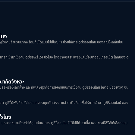
วโมง
ผู้ใช้งานจำนวนมากพร้อมกันได้แบบไม่มีปัญหา ช่วยให้การ ดูซีรี่ออนไลน์ ของคุณไหลลื่นเป็น
้ามาใช้งาน ดูซีรี่ย์ฟรี 24 ชั่วโมง ได้อย่างอิสระ เพียงแค่เชื่อมต่ออินเทอร์เน็ต โลกของ ดู
ฆษณากัดจังหวะ
าพเบลอหรือโหลดค้าง และที่พิเศษสุดคือการออกแบบการใช้งาน ดูซีรี่ออนไลน์ ให้ต่อเนื่องยาวๆ จน
วด ดูซีรี่ย์ฟรี 24 ชั่วโมง ของเราถูกคัดสรรมาแล้วว่าดีจริง เพื่อให้การเข้ามา ดูซีรี่ออนไลน์ ของ
ชั่วโมง
มหลากหลายที่จะทำให้คุณค้นหาการ ดูซีรี่ออนไลน์ ได้ไม่มีคำว่าเบื่อ เพราะเรามีซีรีส์ให้เลือกครบ