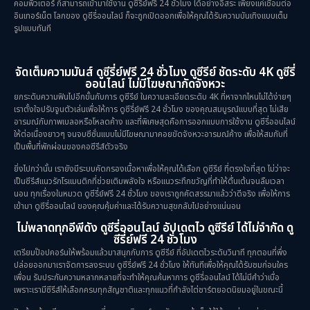
คอมพิวเตอร์ ก็สามารถเข้ามาใช้งาน ดูซีรี่ย์ฟรี 24 ชั่วโมง ได้อย่างอิสระ เพียงแค่เชื่อมต่อ
อินเทอร์เน็ต โลกของ ดูซีรี่ออนไลน์ ก็จะถูกเปิดออกเพื่อให้คุณได้รับความบันเทิงแบบเต็ม
รูปแบบทันที
จัดเต็มความมันส์ ดูซีรี่ย์ฟรี 24 ชั่วโมง ดูซีรีย์ ชัดระดับ 4K ดูซีรี่
ออนไลน์ ไม่มีโฆษณากัดจังหวะ
ยกระดับความฟินไปอีกขั้นกับการ ดูซีรีย์ ในความละเอียดระดับ 4K ที่หาจากไหนไม่ได้ง่ายๆ
เราตั้งใจปรับจูนตัวเล่นเพื่อให้การ ดูซีรี่ย์ฟรี 24 ชั่วโมง ของคุณสมบูรณ์แบบที่สุด ไม่เสีย
อารมณ์กับภาพเบลอหรือโหลดค้าง และที่พิเศษสุดคือการออกแบบการใช้งาน ดูซีรี่ออนไลน์
ให้ต่อเนื่องยาวๆ จนจบซีซั่นแบบไม่มีโฆษณามาคอยขัดจังหวะอารมณ์ค้าง เพื่อให้สมกับที่
เป็นพื้นที่พักผ่อนของคอซีรีส์ตัวจริง
ยิ่งไปกว่านั้น เรายังมีระบบคัดกรองเนื้อหาเพื่อให้คุณได้เลือก ดูซีรีย์ ที่ตรงใจที่สุด ไม่ว่าจะ
เป็นซีรีส์แนวรักโรแมนติกที่ช่วยเติมพลังใจ หรือแนวระทึกขวัญที่ทำให้ตื่นเต้นจนลืมเวลา
นอน ทุกเรื่องในหมวด ดูซีรี่ย์ฟรี 24 ชั่วโมง ของเราถูกคัดสรรมาแล้วว่าดีจริง เพื่อให้การ
เข้ามา ดูซีรี่ออนไลน์ ของคุณคุ้มค่าและได้รับความสุขกลับไปอย่างแน่นอน
ไม่พลาดทุกอีพีดัง ดูซีรี่ออนไลน์ อัปเดตไว ดูซีรีย์ ได้ไม่จำกัด ดู
ซีรี่ย์ฟรี 24 ชั่วโมง
เตรียมป๊อปคอร์นให้พร้อมแล้วมาสนุกกับการ ดูซีรีย์ ที่อัปเดตไวระดับวินาที ทุกตอนที่พึ่ง
ปล่อยออกมาเราจัดการลงระบบ ดูซีรี่ย์ฟรี 24 ชั่วโมง ให้ทันทีเพื่อให้คุณได้รับชมก่อนใคร
เพื่อน รับประกันความหลากหลายที่จะทำให้คุณค้นหาการ ดูซีรี่ออนไลน์ ได้ไม่มีคำว่าเบื่อ
เพราะเรามีซีรีส์ให้เลือกครบทุกสัญชาติและทุกแนวที่กำลังไต่ชาร์ตยอดนิยมอยู่ในขณะนี้