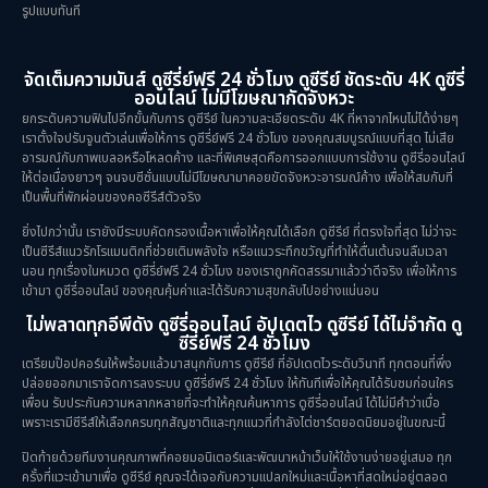
รูปแบบทันที
จัดเต็มความมันส์ ดูซีรี่ย์ฟรี 24 ชั่วโมง ดูซีรีย์ ชัดระดับ 4K ดูซีรี่
ออนไลน์ ไม่มีโฆษณากัดจังหวะ
ยกระดับความฟินไปอีกขั้นกับการ ดูซีรีย์ ในความละเอียดระดับ 4K ที่หาจากไหนไม่ได้ง่ายๆ
เราตั้งใจปรับจูนตัวเล่นเพื่อให้การ ดูซีรี่ย์ฟรี 24 ชั่วโมง ของคุณสมบูรณ์แบบที่สุด ไม่เสีย
อารมณ์กับภาพเบลอหรือโหลดค้าง และที่พิเศษสุดคือการออกแบบการใช้งาน ดูซีรี่ออนไลน์
ให้ต่อเนื่องยาวๆ จนจบซีซั่นแบบไม่มีโฆษณามาคอยขัดจังหวะอารมณ์ค้าง เพื่อให้สมกับที่
เป็นพื้นที่พักผ่อนของคอซีรีส์ตัวจริง
ยิ่งไปกว่านั้น เรายังมีระบบคัดกรองเนื้อหาเพื่อให้คุณได้เลือก ดูซีรีย์ ที่ตรงใจที่สุด ไม่ว่าจะ
เป็นซีรีส์แนวรักโรแมนติกที่ช่วยเติมพลังใจ หรือแนวระทึกขวัญที่ทำให้ตื่นเต้นจนลืมเวลา
นอน ทุกเรื่องในหมวด ดูซีรี่ย์ฟรี 24 ชั่วโมง ของเราถูกคัดสรรมาแล้วว่าดีจริง เพื่อให้การ
เข้ามา ดูซีรี่ออนไลน์ ของคุณคุ้มค่าและได้รับความสุขกลับไปอย่างแน่นอน
ไม่พลาดทุกอีพีดัง ดูซีรี่ออนไลน์ อัปเดตไว ดูซีรีย์ ได้ไม่จำกัด ดู
ซีรี่ย์ฟรี 24 ชั่วโมง
เตรียมป๊อปคอร์นให้พร้อมแล้วมาสนุกกับการ ดูซีรีย์ ที่อัปเดตไวระดับวินาที ทุกตอนที่พึ่ง
ปล่อยออกมาเราจัดการลงระบบ ดูซีรี่ย์ฟรี 24 ชั่วโมง ให้ทันทีเพื่อให้คุณได้รับชมก่อนใคร
เพื่อน รับประกันความหลากหลายที่จะทำให้คุณค้นหาการ ดูซีรี่ออนไลน์ ได้ไม่มีคำว่าเบื่อ
เพราะเรามีซีรีส์ให้เลือกครบทุกสัญชาติและทุกแนวที่กำลังไต่ชาร์ตยอดนิยมอยู่ในขณะนี้
ปิดท้ายด้วยทีมงานคุณภาพที่คอยมอนิเตอร์และพัฒนาหน้าเว็บให้ใช้งานง่ายอยู่เสมอ ทุก
ครั้งที่แวะเข้ามาเพื่อ ดูซีรีย์ คุณจะได้เจอกับความแปลกใหม่และเนื้อหาที่สดใหม่อยู่ตลอด