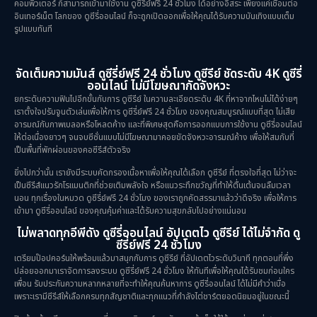
คอมพิวเตอร์ ก็สามารถเข้ามาใช้งาน ดูซีรี่ย์ฟรี 24 ชั่วโมง ได้อย่างอิสระ เพียงแค่เชื่อมต่อ
อินเทอร์เน็ต โลกของ ดูซีรี่ออนไลน์ ก็จะถูกเปิดออกเพื่อให้คุณได้รับความบันเทิงแบบเต็ม
รูปแบบทันที
จัดเต็มความมันส์ ดูซีรี่ย์ฟรี 24 ชั่วโมง ดูซีรีย์ ชัดระดับ 4K ดูซีรี่
ออนไลน์ ไม่มีโฆษณากัดจังหวะ
ยกระดับความฟินไปอีกขั้นกับการ ดูซีรีย์ ในความละเอียดระดับ 4K ที่หาจากไหนไม่ได้ง่ายๆ
เราตั้งใจปรับจูนตัวเล่นเพื่อให้การ ดูซีรี่ย์ฟรี 24 ชั่วโมง ของคุณสมบูรณ์แบบที่สุด ไม่เสีย
อารมณ์กับภาพเบลอหรือโหลดค้าง และที่พิเศษสุดคือการออกแบบการใช้งาน ดูซีรี่ออนไลน์
ให้ต่อเนื่องยาวๆ จนจบซีซั่นแบบไม่มีโฆษณามาคอยขัดจังหวะอารมณ์ค้าง เพื่อให้สมกับที่
เป็นพื้นที่พักผ่อนของคอซีรีส์ตัวจริง
ยิ่งไปกว่านั้น เรายังมีระบบคัดกรองเนื้อหาเพื่อให้คุณได้เลือก ดูซีรีย์ ที่ตรงใจที่สุด ไม่ว่าจะ
เป็นซีรีส์แนวรักโรแมนติกที่ช่วยเติมพลังใจ หรือแนวระทึกขวัญที่ทำให้ตื่นเต้นจนลืมเวลา
นอน ทุกเรื่องในหมวด ดูซีรี่ย์ฟรี 24 ชั่วโมง ของเราถูกคัดสรรมาแล้วว่าดีจริง เพื่อให้การ
เข้ามา ดูซีรี่ออนไลน์ ของคุณคุ้มค่าและได้รับความสุขกลับไปอย่างแน่นอน
ไม่พลาดทุกอีพีดัง ดูซีรี่ออนไลน์ อัปเดตไว ดูซีรีย์ ได้ไม่จำกัด ดู
ซีรี่ย์ฟรี 24 ชั่วโมง
เตรียมป๊อปคอร์นให้พร้อมแล้วมาสนุกกับการ ดูซีรีย์ ที่อัปเดตไวระดับวินาที ทุกตอนที่พึ่ง
ปล่อยออกมาเราจัดการลงระบบ ดูซีรี่ย์ฟรี 24 ชั่วโมง ให้ทันทีเพื่อให้คุณได้รับชมก่อนใคร
เพื่อน รับประกันความหลากหลายที่จะทำให้คุณค้นหาการ ดูซีรี่ออนไลน์ ได้ไม่มีคำว่าเบื่อ
เพราะเรามีซีรีส์ให้เลือกครบทุกสัญชาติและทุกแนวที่กำลังไต่ชาร์ตยอดนิยมอยู่ในขณะนี้