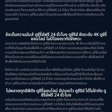
นอกจากความแรงของระบบแล้ว เรายังใส่ใจเรื่องความสะดวกสบายในการค้นหา ดูซีรีย์
เรื่องโปรดของคุณด้วยการจัดหมวดหมู่ที่ชัดเจนและใช้งานง่าย จะใช้มือถือ แท็บเล็ต หรือ
คอมพิวเตอร์ ก็สามารถเข้ามาใช้งาน ดูซีรี่ย์ฟรี 24 ชั่วโมง ได้อย่างอิสระ เพียงแค่เชื่อมต่อ
อินเทอร์เน็ต โลกของ ดูซีรี่ออนไลน์ ก็จะถูกเปิดออกเพื่อให้คุณได้รับความบันเทิงแบบเต็ม
รูปแบบทันที
จัดเต็มความมันส์ ดูซีรี่ย์ฟรี 24 ชั่วโมง ดูซีรีย์ ชัดระดับ 4K ดูซีรี่
ออนไลน์ ไม่มีโฆษณากัดจังหวะ
ยกระดับความฟินไปอีกขั้นกับการ ดูซีรีย์ ในความละเอียดระดับ 4K ที่หาจากไหนไม่ได้ง่ายๆ
เราตั้งใจปรับจูนตัวเล่นเพื่อให้การ ดูซีรี่ย์ฟรี 24 ชั่วโมง ของคุณสมบูรณ์แบบที่สุด ไม่เสีย
อารมณ์กับภาพเบลอหรือโหลดค้าง และที่พิเศษสุดคือการออกแบบการใช้งาน ดูซีรี่ออนไลน์
ให้ต่อเนื่องยาวๆ จนจบซีซั่นแบบไม่มีโฆษณามาคอยขัดจังหวะอารมณ์ค้าง เพื่อให้สมกับที่
เป็นพื้นที่พักผ่อนของคอซีรีส์ตัวจริง
ยิ่งไปกว่านั้น เรายังมีระบบคัดกรองเนื้อหาเพื่อให้คุณได้เลือก ดูซีรีย์ ที่ตรงใจที่สุด ไม่ว่าจะ
เป็นซีรีส์แนวรักโรแมนติกที่ช่วยเติมพลังใจ หรือแนวระทึกขวัญที่ทำให้ตื่นเต้นจนลืมเวลา
นอน ทุกเรื่องในหมวด ดูซีรี่ย์ฟรี 24 ชั่วโมง ของเราถูกคัดสรรมาแล้วว่าดีจริง เพื่อให้การ
เข้ามา ดูซีรี่ออนไลน์ ของคุณคุ้มค่าและได้รับความสุขกลับไปอย่างแน่นอน
ไม่พลาดทุกอีพีดัง ดูซีรี่ออนไลน์ อัปเดตไว ดูซีรีย์ ได้ไม่จำกัด ดู
ซีรี่ย์ฟรี 24 ชั่วโมง
เตรียมป๊อปคอร์นให้พร้อมแล้วมาสนุกกับการ ดูซีรีย์ ที่อัปเดตไวระดับวินาที ทุกตอนที่พึ่ง
ปล่อยออกมาเราจัดการลงระบบ ดูซีรี่ย์ฟรี 24 ชั่วโมง ให้ทันทีเพื่อให้คุณได้รับชมก่อนใคร
เพื่อน รับประกันความหลากหลายที่จะทำให้คุณค้นหาการ ดูซีรี่ออนไลน์ ได้ไม่มีคำว่าเบื่อ