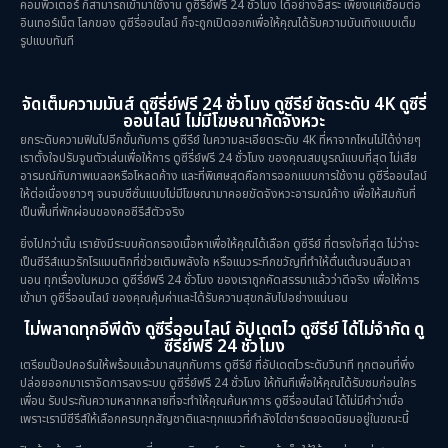
คอมพิวเตอร์ ก็สามารถเข้ามาใช้งาน ดูซีรี่ย์ฟรี 24 ชั่วโมง ได้อย่างอิสระ เพียงแค่เชื่อมต่อ
อินเทอร์เน็ต โลกของ ดูซีรี่ออนไลน์ ก็จะถูกเปิดออกเพื่อให้คุณได้รับความบันเทิงแบบเต็ม
รูปแบบทันที
จัดเต็มความมันส์ ดูซีรี่ย์ฟรี 24 ชั่วโมง ดูซีรีย์ ชัดระดับ 4K ดูซีรี่
ออนไลน์ ไม่มีโฆษณากัดจังหวะ
ยกระดับความฟินไปอีกขั้นกับการ ดูซีรีย์ ในความละเอียดระดับ 4K ที่หาจากไหนไม่ได้ง่ายๆ
เราตั้งใจปรับจูนตัวเล่นเพื่อให้การ ดูซีรี่ย์ฟรี 24 ชั่วโมง ของคุณสมบูรณ์แบบที่สุด ไม่เสีย
อารมณ์กับภาพเบลอหรือโหลดค้าง และที่พิเศษสุดคือการออกแบบการใช้งาน ดูซีรี่ออนไลน์
ให้ต่อเนื่องยาวๆ จนจบซีซั่นแบบไม่มีโฆษณามาคอยขัดจังหวะอารมณ์ค้าง เพื่อให้สมกับที่
เป็นพื้นที่พักผ่อนของคอซีรีส์ตัวจริง
ยิ่งไปกว่านั้น เรายังมีระบบคัดกรองเนื้อหาเพื่อให้คุณได้เลือก ดูซีรีย์ ที่ตรงใจที่สุด ไม่ว่าจะ
เป็นซีรีส์แนวรักโรแมนติกที่ช่วยเติมพลังใจ หรือแนวระทึกขวัญที่ทำให้ตื่นเต้นจนลืมเวลา
นอน ทุกเรื่องในหมวด ดูซีรี่ย์ฟรี 24 ชั่วโมง ของเราถูกคัดสรรมาแล้วว่าดีจริง เพื่อให้การ
เข้ามา ดูซีรี่ออนไลน์ ของคุณคุ้มค่าและได้รับความสุขกลับไปอย่างแน่นอน
ไม่พลาดทุกอีพีดัง ดูซีรี่ออนไลน์ อัปเดตไว ดูซีรีย์ ได้ไม่จำกัด ดู
ซีรี่ย์ฟรี 24 ชั่วโมง
เตรียมป๊อปคอร์นให้พร้อมแล้วมาสนุกกับการ ดูซีรีย์ ที่อัปเดตไวระดับวินาที ทุกตอนที่พึ่ง
ปล่อยออกมาเราจัดการลงระบบ ดูซีรี่ย์ฟรี 24 ชั่วโมง ให้ทันทีเพื่อให้คุณได้รับชมก่อนใคร
เพื่อน รับประกันความหลากหลายที่จะทำให้คุณค้นหาการ ดูซีรี่ออนไลน์ ได้ไม่มีคำว่าเบื่อ
เพราะเรามีซีรีส์ให้เลือกครบทุกสัญชาติและทุกแนวที่กำลังไต่ชาร์ตยอดนิยมอยู่ในขณะนี้