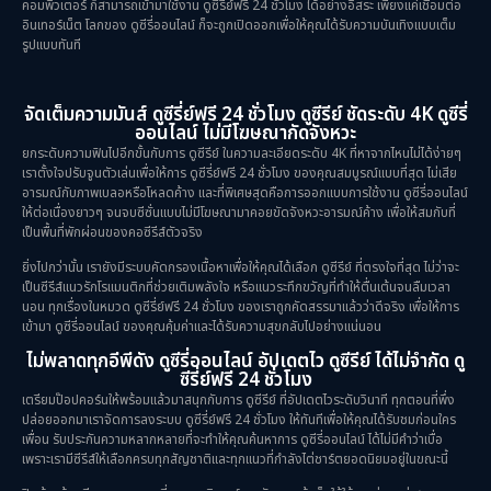
คอมพิวเตอร์ ก็สามารถเข้ามาใช้งาน ดูซีรี่ย์ฟรี 24 ชั่วโมง ได้อย่างอิสระ เพียงแค่เชื่อมต่อ
อินเทอร์เน็ต โลกของ ดูซีรี่ออนไลน์ ก็จะถูกเปิดออกเพื่อให้คุณได้รับความบันเทิงแบบเต็ม
รูปแบบทันที
จัดเต็มความมันส์ ดูซีรี่ย์ฟรี 24 ชั่วโมง ดูซีรีย์ ชัดระดับ 4K ดูซีรี่
ออนไลน์ ไม่มีโฆษณากัดจังหวะ
ยกระดับความฟินไปอีกขั้นกับการ ดูซีรีย์ ในความละเอียดระดับ 4K ที่หาจากไหนไม่ได้ง่ายๆ
เราตั้งใจปรับจูนตัวเล่นเพื่อให้การ ดูซีรี่ย์ฟรี 24 ชั่วโมง ของคุณสมบูรณ์แบบที่สุด ไม่เสีย
อารมณ์กับภาพเบลอหรือโหลดค้าง และที่พิเศษสุดคือการออกแบบการใช้งาน ดูซีรี่ออนไลน์
ให้ต่อเนื่องยาวๆ จนจบซีซั่นแบบไม่มีโฆษณามาคอยขัดจังหวะอารมณ์ค้าง เพื่อให้สมกับที่
เป็นพื้นที่พักผ่อนของคอซีรีส์ตัวจริง
ยิ่งไปกว่านั้น เรายังมีระบบคัดกรองเนื้อหาเพื่อให้คุณได้เลือก ดูซีรีย์ ที่ตรงใจที่สุด ไม่ว่าจะ
เป็นซีรีส์แนวรักโรแมนติกที่ช่วยเติมพลังใจ หรือแนวระทึกขวัญที่ทำให้ตื่นเต้นจนลืมเวลา
นอน ทุกเรื่องในหมวด ดูซีรี่ย์ฟรี 24 ชั่วโมง ของเราถูกคัดสรรมาแล้วว่าดีจริง เพื่อให้การ
เข้ามา ดูซีรี่ออนไลน์ ของคุณคุ้มค่าและได้รับความสุขกลับไปอย่างแน่นอน
ไม่พลาดทุกอีพีดัง ดูซีรี่ออนไลน์ อัปเดตไว ดูซีรีย์ ได้ไม่จำกัด ดู
ซีรี่ย์ฟรี 24 ชั่วโมง
เตรียมป๊อปคอร์นให้พร้อมแล้วมาสนุกกับการ ดูซีรีย์ ที่อัปเดตไวระดับวินาที ทุกตอนที่พึ่ง
ปล่อยออกมาเราจัดการลงระบบ ดูซีรี่ย์ฟรี 24 ชั่วโมง ให้ทันทีเพื่อให้คุณได้รับชมก่อนใคร
เพื่อน รับประกันความหลากหลายที่จะทำให้คุณค้นหาการ ดูซีรี่ออนไลน์ ได้ไม่มีคำว่าเบื่อ
เพราะเรามีซีรีส์ให้เลือกครบทุกสัญชาติและทุกแนวที่กำลังไต่ชาร์ตยอดนิยมอยู่ในขณะนี้