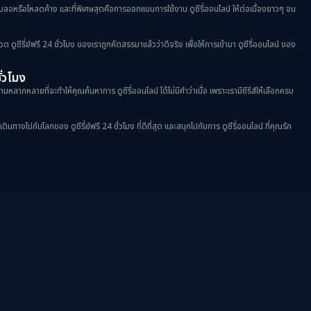
าพเบลอหรือโหลดค้าง และที่พิเศษสุดคือการออกแบบการใช้งาน ดูซีรี่ออนไลน์ ให้ต่อเนื่องยาวๆ จน
วด ดูซีรี่ย์ฟรี 24 ชั่วโมง ของเราถูกคัดสรรมาแล้วว่าดีจริง เพื่อให้การเข้ามา ดูซีรี่ออนไลน์ ของ
ชั่วโมง
มหลากหลายที่จะทำให้คุณค้นหาการ ดูซีรี่ออนไลน์ ได้ไม่มีคำว่าเบื่อ เพราะเรามีซีรีส์ให้เลือกครบ
างไปกับโลกของ ดูซีรี่ย์ฟรี 24 ชั่วโมง ที่ดีที่สุด และสนุกไปกับการ ดูซีรี่ออนไลน์ ที่คุณรัก