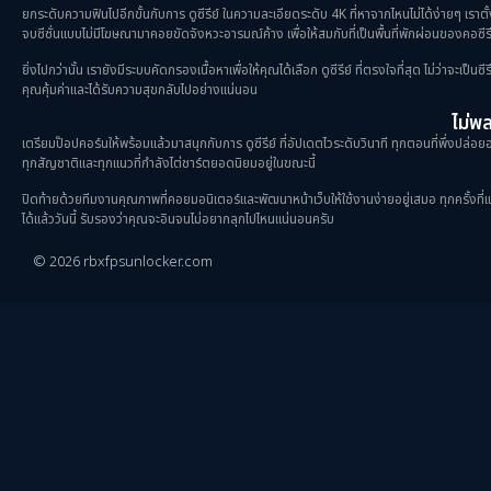
ยกระดับความฟินไปอีกขั้นกับการ ดูซีรีย์ ในความละเอียดระดับ 4K ที่หาจากไหนไม่ได้ง่ายๆ เราตั
จบซีซั่นแบบไม่มีโฆษณามาคอยขัดจังหวะอารมณ์ค้าง เพื่อให้สมกับที่เป็นพื้นที่พักผ่อนของคอซีรี
ยิ่งไปกว่านั้น เรายังมีระบบคัดกรองเนื้อหาเพื่อให้คุณได้เลือก ดูซีรีย์ ที่ตรงใจที่สุด ไม่ว่าจะเ
คุณคุ้มค่าและได้รับความสุขกลับไปอย่างแน่นอน
ไม่พลา
เตรียมป๊อปคอร์นให้พร้อมแล้วมาสนุกกับการ ดูซีรีย์ ที่อัปเดตไวระดับวินาที ทุกตอนที่พึ่งปล่อยออ
ทุกสัญชาติและทุกแนวที่กำลังไต่ชาร์ตยอดนิยมอยู่ในขณะนี้
ปิดท้ายด้วยทีมงานคุณภาพที่คอยมอนิเตอร์และพัฒนาหน้าเว็บให้ใช้งานง่ายอยู่เสมอ ทุกครั้งที่แวะเ
ได้แล้ววันนี้ รับรองว่าคุณจะอินจนไม่อยากลุกไปไหนแน่นอนครับ
© 2026 rbxfpsunlocker.com