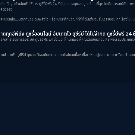
้งใจปรับจูนตัวเล่นเพื่อให้การ ดูซีรี่ย์ฟรี 24 ชั่วโมง ของคุณสมบูรณ์แบบที่สุด ไม่เสียอารมณ์กับภ
ส์ตัวจริง
ป็นซีรีส์แนวรักโรแมนติกที่ช่วยเติมพลังใจ หรือแนวระทึกขวัญที่ทำให้ตื่นเต้นจนลืมเวลานอน ทุกเรื่องในหม
ดทุกอีพีดัง ดูซีรี่ออนไลน์ อัปเดตไว ดูซีรีย์ ได้ไม่จำกัด ดูซีรี่ย์ฟรี 24 
กมาเราจัดการลงระบบ ดูซีรี่ย์ฟรี 24 ชั่วโมง ให้ทันทีเพื่อให้คุณได้รับชมก่อนใครเพื่อน รับประกันควา
ข้ามาเพื่อ ดูซีรีย์ คุณจะได้เจอกับความแปลกใหม่และเนื้อหาที่สดใหม่อยู่ตลอดเวลา เตรียมตัวออกเดินท