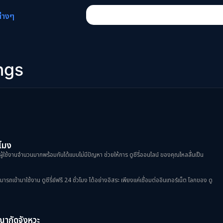
ต่างๆ
ngs
วโมง
ผู้ใช้งานจำนวนมากพร้อมกันได้แบบไม่มีปัญหา ช่วยให้การ ดูซีรี่ออนไลน์ ของคุณไหลลื่นเป็น
้ามาใช้งาน ดูซีรี่ย์ฟรี 24 ชั่วโมง ได้อย่างอิสระ เพียงแค่เชื่อมต่ออินเทอร์เน็ต โลกของ ดู
ฆษณากัดจังหวะ