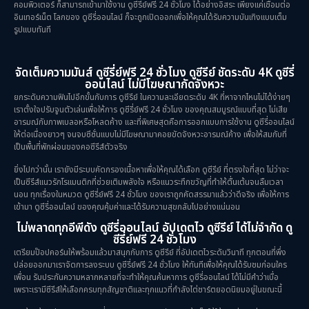
คอมพิวเตอร์ ก็สามารถเข้ามาใช้งาน ดูซีรี่ย์ฟรี 24 ชั่วโมง ได้อย่างอิสระ เพียงแค่เชื่อมต่อ
อินเทอร์เน็ต โลกของ ดูซีรี่ออนไลน์ ก็จะถูกเปิดออกเพื่อให้คุณได้รับความบันเทิงแบบเต็ม
รูปแบบทันที
จัดเต็มความมันส์ ดูซีรี่ย์ฟรี 24 ชั่วโมง ดูซีรีย์ ชัดระดับ 4K ดูซีรี่
ออนไลน์ ไม่มีโฆษณากัดจังหวะ
ยกระดับความฟินไปอีกขั้นกับการ ดูซีรีย์ ในความละเอียดระดับ 4K ที่หาจากไหนไม่ได้ง่ายๆ
เราตั้งใจปรับจูนตัวเล่นเพื่อให้การ ดูซีรี่ย์ฟรี 24 ชั่วโมง ของคุณสมบูรณ์แบบที่สุด ไม่เสีย
อารมณ์กับภาพเบลอหรือโหลดค้าง และที่พิเศษสุดคือการออกแบบการใช้งาน ดูซีรี่ออนไลน์
ให้ต่อเนื่องยาวๆ จนจบซีซั่นแบบไม่มีโฆษณามาคอยขัดจังหวะอารมณ์ค้าง เพื่อให้สมกับที่
เป็นพื้นที่พักผ่อนของคอซีรีส์ตัวจริง
ยิ่งไปกว่านั้น เรายังมีระบบคัดกรองเนื้อหาเพื่อให้คุณได้เลือก ดูซีรีย์ ที่ตรงใจที่สุด ไม่ว่าจะ
เป็นซีรีส์แนวรักโรแมนติกที่ช่วยเติมพลังใจ หรือแนวระทึกขวัญที่ทำให้ตื่นเต้นจนลืมเวลา
นอน ทุกเรื่องในหมวด ดูซีรี่ย์ฟรี 24 ชั่วโมง ของเราถูกคัดสรรมาแล้วว่าดีจริง เพื่อให้การ
เข้ามา ดูซีรี่ออนไลน์ ของคุณคุ้มค่าและได้รับความสุขกลับไปอย่างแน่นอน
ไม่พลาดทุกอีพีดัง ดูซีรี่ออนไลน์ อัปเดตไว ดูซีรีย์ ได้ไม่จำกัด ดู
ซีรี่ย์ฟรี 24 ชั่วโมง
เตรียมป๊อปคอร์นให้พร้อมแล้วมาสนุกกับการ ดูซีรีย์ ที่อัปเดตไวระดับวินาที ทุกตอนที่พึ่ง
ปล่อยออกมาเราจัดการลงระบบ ดูซีรี่ย์ฟรี 24 ชั่วโมง ให้ทันทีเพื่อให้คุณได้รับชมก่อนใคร
เพื่อน รับประกันความหลากหลายที่จะทำให้คุณค้นหาการ ดูซีรี่ออนไลน์ ได้ไม่มีคำว่าเบื่อ
เพราะเรามีซีรีส์ให้เลือกครบทุกสัญชาติและทุกแนวที่กำลังไต่ชาร์ตยอดนิยมอยู่ในขณะนี้