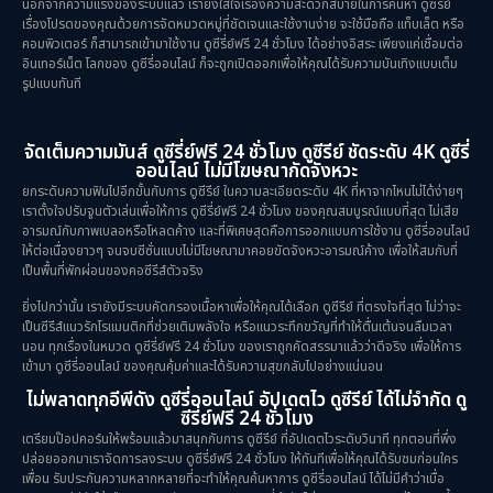
นอกจากความแรงของระบบแล้ว เรายังใส่ใจเรื่องความสะดวกสบายในการค้นหา ดูซีรีย์
เรื่องโปรดของคุณด้วยการจัดหมวดหมู่ที่ชัดเจนและใช้งานง่าย จะใช้มือถือ แท็บเล็ต หรือ
คอมพิวเตอร์ ก็สามารถเข้ามาใช้งาน ดูซีรี่ย์ฟรี 24 ชั่วโมง ได้อย่างอิสระ เพียงแค่เชื่อมต่อ
อินเทอร์เน็ต โลกของ ดูซีรี่ออนไลน์ ก็จะถูกเปิดออกเพื่อให้คุณได้รับความบันเทิงแบบเต็ม
รูปแบบทันที
จัดเต็มความมันส์ ดูซีรี่ย์ฟรี 24 ชั่วโมง ดูซีรีย์ ชัดระดับ 4K ดูซีรี่
ออนไลน์ ไม่มีโฆษณากัดจังหวะ
ยกระดับความฟินไปอีกขั้นกับการ ดูซีรีย์ ในความละเอียดระดับ 4K ที่หาจากไหนไม่ได้ง่ายๆ
เราตั้งใจปรับจูนตัวเล่นเพื่อให้การ ดูซีรี่ย์ฟรี 24 ชั่วโมง ของคุณสมบูรณ์แบบที่สุด ไม่เสีย
อารมณ์กับภาพเบลอหรือโหลดค้าง และที่พิเศษสุดคือการออกแบบการใช้งาน ดูซีรี่ออนไลน์
ให้ต่อเนื่องยาวๆ จนจบซีซั่นแบบไม่มีโฆษณามาคอยขัดจังหวะอารมณ์ค้าง เพื่อให้สมกับที่
เป็นพื้นที่พักผ่อนของคอซีรีส์ตัวจริง
ยิ่งไปกว่านั้น เรายังมีระบบคัดกรองเนื้อหาเพื่อให้คุณได้เลือก ดูซีรีย์ ที่ตรงใจที่สุด ไม่ว่าจะ
เป็นซีรีส์แนวรักโรแมนติกที่ช่วยเติมพลังใจ หรือแนวระทึกขวัญที่ทำให้ตื่นเต้นจนลืมเวลา
นอน ทุกเรื่องในหมวด ดูซีรี่ย์ฟรี 24 ชั่วโมง ของเราถูกคัดสรรมาแล้วว่าดีจริง เพื่อให้การ
เข้ามา ดูซีรี่ออนไลน์ ของคุณคุ้มค่าและได้รับความสุขกลับไปอย่างแน่นอน
ไม่พลาดทุกอีพีดัง ดูซีรี่ออนไลน์ อัปเดตไว ดูซีรีย์ ได้ไม่จำกัด ดู
ซีรี่ย์ฟรี 24 ชั่วโมง
เตรียมป๊อปคอร์นให้พร้อมแล้วมาสนุกกับการ ดูซีรีย์ ที่อัปเดตไวระดับวินาที ทุกตอนที่พึ่ง
ปล่อยออกมาเราจัดการลงระบบ ดูซีรี่ย์ฟรี 24 ชั่วโมง ให้ทันทีเพื่อให้คุณได้รับชมก่อนใคร
เพื่อน รับประกันความหลากหลายที่จะทำให้คุณค้นหาการ ดูซีรี่ออนไลน์ ได้ไม่มีคำว่าเบื่อ