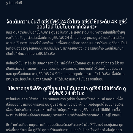
รูปแบบทันที
จัดเต็มความมันส์ ดูซีรี่ย์ฟรี 24 ชั่วโมง ดูซีรีย์ ชัดระดับ 4K ดูซีรี่
ออนไลน์ ไม่มีโฆษณากัดจังหวะ
ยกระดับความฟินไปอีกขั้นกับการ ดูซีรีย์ ในความละเอียดระดับ 4K ที่หาจากไหนไม่ได้ง่ายๆ
เราตั้งใจปรับจูนตัวเล่นเพื่อให้การ ดูซีรี่ย์ฟรี 24 ชั่วโมง ของคุณสมบูรณ์แบบที่สุด ไม่เสีย
อารมณ์กับภาพเบลอหรือโหลดค้าง และที่พิเศษสุดคือการออกแบบการใช้งาน ดูซีรี่ออนไลน์
ให้ต่อเนื่องยาวๆ จนจบซีซั่นแบบไม่มีโฆษณามาคอยขัดจังหวะอารมณ์ค้าง เพื่อให้สมกับที่
เป็นพื้นที่พักผ่อนของคอซีรีส์ตัวจริง
ยิ่งไปกว่านั้น เรายังมีระบบคัดกรองเนื้อหาเพื่อให้คุณได้เลือก ดูซีรีย์ ที่ตรงใจที่สุด ไม่ว่าจะ
เป็นซีรีส์แนวรักโรแมนติกที่ช่วยเติมพลังใจ หรือแนวระทึกขวัญที่ทำให้ตื่นเต้นจนลืมเวลา
นอน ทุกเรื่องในหมวด ดูซีรี่ย์ฟรี 24 ชั่วโมง ของเราถูกคัดสรรมาแล้วว่าดีจริง เพื่อให้การ
เข้ามา ดูซีรี่ออนไลน์ ของคุณคุ้มค่าและได้รับความสุขกลับไปอย่างแน่นอน
ไม่พลาดทุกอีพีดัง ดูซีรี่ออนไลน์ อัปเดตไว ดูซีรีย์ ได้ไม่จำกัด ดู
ซีรี่ย์ฟรี 24 ชั่วโมง
เตรียมป๊อปคอร์นให้พร้อมแล้วมาสนุกกับการ ดูซีรีย์ ที่อัปเดตไวระดับวินาที ทุกตอนที่พึ่ง
ปล่อยออกมาเราจัดการลงระบบ ดูซีรี่ย์ฟรี 24 ชั่วโมง ให้ทันทีเพื่อให้คุณได้รับชมก่อนใคร
เพื่อน รับประกันความหลากหลายที่จะทำให้คุณค้นหาการ ดูซีรี่ออนไลน์ ได้ไม่มีคำว่าเบื่อ
เพราะเรามีซีรีส์ให้เลือกครบทุกสัญชาติและทุกแนวที่กำลังไต่ชาร์ตยอดนิยมอยู่ในขณะนี้
ปิดท้ายด้วยทีมงานคุณภาพที่คอยมอนิเตอร์และพัฒนาหน้าเว็บให้ใช้งานง่ายอยู่เสมอ ทุก
ครั้งที่แวะเข้ามาเพื่อ ดูซีรีย์ คุณจะได้เจอกับความแปลกใหม่และเนื้อหาที่สดใหม่อยู่ตลอด