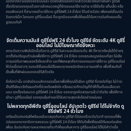
นอกจากความแรงของระบบแล้ว เรายังใส่ใจเรื่องความสะดวกสบายในการค้นหา ดูซีรีย์
เรื่องโปรดของคุณด้วยการจัดหมวดหมู่ที่ชัดเจนและใช้งานง่าย จะใช้มือถือ แท็บเล็ต หรือ
คอมพิวเตอร์ ก็สามารถเข้ามาใช้งาน ดูซีรี่ย์ฟรี 24 ชั่วโมง ได้อย่างอิสระ เพียงแค่เชื่อมต่อ
อินเทอร์เน็ต โลกของ ดูซีรี่ออนไลน์ ก็จะถูกเปิดออกเพื่อให้คุณได้รับความบันเทิงแบบเต็ม
รูปแบบทันที
จัดเต็มความมันส์ ดูซีรี่ย์ฟรี 24 ชั่วโมง ดูซีรีย์ ชัดระดับ 4K ดูซีรี่
ออนไลน์ ไม่มีโฆษณากัดจังหวะ
ยกระดับความฟินไปอีกขั้นกับการ ดูซีรีย์ ในความละเอียดระดับ 4K ที่หาจากไหนไม่ได้ง่ายๆ
เราตั้งใจปรับจูนตัวเล่นเพื่อให้การ ดูซีรี่ย์ฟรี 24 ชั่วโมง ของคุณสมบูรณ์แบบที่สุด ไม่เสีย
อารมณ์กับภาพเบลอหรือโหลดค้าง และที่พิเศษสุดคือการออกแบบการใช้งาน ดูซีรี่ออนไลน์
ให้ต่อเนื่องยาวๆ จนจบซีซั่นแบบไม่มีโฆษณามาคอยขัดจังหวะอารมณ์ค้าง เพื่อให้สมกับที่
เป็นพื้นที่พักผ่อนของคอซีรีส์ตัวจริง
ยิ่งไปกว่านั้น เรายังมีระบบคัดกรองเนื้อหาเพื่อให้คุณได้เลือก ดูซีรีย์ ที่ตรงใจที่สุด ไม่ว่าจะ
เป็นซีรีส์แนวรักโรแมนติกที่ช่วยเติมพลังใจ หรือแนวระทึกขวัญที่ทำให้ตื่นเต้นจนลืมเวลา
นอน ทุกเรื่องในหมวด ดูซีรี่ย์ฟรี 24 ชั่วโมง ของเราถูกคัดสรรมาแล้วว่าดีจริง เพื่อให้การ
เข้ามา ดูซีรี่ออนไลน์ ของคุณคุ้มค่าและได้รับความสุขกลับไปอย่างแน่นอน
ไม่พลาดทุกอีพีดัง ดูซีรี่ออนไลน์ อัปเดตไว ดูซีรีย์ ได้ไม่จำกัด ดู
ซีรี่ย์ฟรี 24 ชั่วโมง
เตรียมป๊อปคอร์นให้พร้อมแล้วมาสนุกกับการ ดูซีรีย์ ที่อัปเดตไวระดับวินาที ทุกตอนที่พึ่ง
ปล่อยออกมาเราจัดการลงระบบ ดูซีรี่ย์ฟรี 24 ชั่วโมง ให้ทันทีเพื่อให้คุณได้รับชมก่อนใคร
เพื่อน รับประกันความหลากหลายที่จะทำให้คุณค้นหาการ ดูซีรี่ออนไลน์ ได้ไม่มีคำว่าเบื่อ