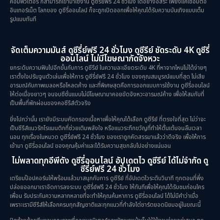
คอมพิวเตอร์ ก็สามารถเข้ามาใช้งาน ดูซีรี่ย์ฟรี 24 ชั่วโมง ได้อย่างอิสระ เพียงแค่เชื่อมต่อ
อินเทอร์เน็ต โลกของ ดูซีรี่ออนไลน์ ก็จะถูกเปิดออกเพื่อให้คุณได้รับความบันเทิงแบบเต็ม
รูปแบบทันที
จัดเต็มความมันส์ ดูซีรี่ย์ฟรี 24 ชั่วโมง ดูซีรีย์ ชัดระดับ 4K ดูซีรี่
ออนไลน์ ไม่มีโฆษณากัดจังหวะ
ยกระดับความฟินไปอีกขั้นกับการ ดูซีรีย์ ในความละเอียดระดับ 4K ที่หาจากไหนไม่ได้ง่ายๆ
เราตั้งใจปรับจูนตัวเล่นเพื่อให้การ ดูซีรี่ย์ฟรี 24 ชั่วโมง ของคุณสมบูรณ์แบบที่สุด ไม่เสีย
อารมณ์กับภาพเบลอหรือโหลดค้าง และที่พิเศษสุดคือการออกแบบการใช้งาน ดูซีรี่ออนไลน์
ให้ต่อเนื่องยาวๆ จนจบซีซั่นแบบไม่มีโฆษณามาคอยขัดจังหวะอารมณ์ค้าง เพื่อให้สมกับที่
เป็นพื้นที่พักผ่อนของคอซีรีส์ตัวจริง
ยิ่งไปกว่านั้น เรายังมีระบบคัดกรองเนื้อหาเพื่อให้คุณได้เลือก ดูซีรีย์ ที่ตรงใจที่สุด ไม่ว่าจะ
เป็นซีรีส์แนวรักโรแมนติกที่ช่วยเติมพลังใจ หรือแนวระทึกขวัญที่ทำให้ตื่นเต้นจนลืมเวลา
นอน ทุกเรื่องในหมวด ดูซีรี่ย์ฟรี 24 ชั่วโมง ของเราถูกคัดสรรมาแล้วว่าดีจริง เพื่อให้การ
เข้ามา ดูซีรี่ออนไลน์ ของคุณคุ้มค่าและได้รับความสุขกลับไปอย่างแน่นอน
ไม่พลาดทุกอีพีดัง ดูซีรี่ออนไลน์ อัปเดตไว ดูซีรีย์ ได้ไม่จำกัด ดู
ซีรี่ย์ฟรี 24 ชั่วโมง
เตรียมป๊อปคอร์นให้พร้อมแล้วมาสนุกกับการ ดูซีรีย์ ที่อัปเดตไวระดับวินาที ทุกตอนที่พึ่ง
ปล่อยออกมาเราจัดการลงระบบ ดูซีรี่ย์ฟรี 24 ชั่วโมง ให้ทันทีเพื่อให้คุณได้รับชมก่อนใคร
เพื่อน รับประกันความหลากหลายที่จะทำให้คุณค้นหาการ ดูซีรี่ออนไลน์ ได้ไม่มีคำว่าเบื่อ
เพราะเรามีซีรีส์ให้เลือกครบทุกสัญชาติและทุกแนวที่กำลังไต่ชาร์ตยอดนิยมอยู่ในขณะนี้