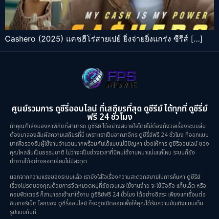
Cashero (2025) แคชฮีโร่สายเปย์ ยิ่งจ่ายยิ่งแกร่ง ซีรีส์ […]
ศูนย์รวมการ ดูซีรี่ออนไลน์ ที่เสถียรที่สุด ดูซีรีย์ ได้ทุกที่ ดูซีรี่ย์
ฟรี 24 ชั่วโมง
ถ้าคุณกำลังมองหาพิกัดที่สามารถ ดูซีรีย์ ได้อย่างสบายใจโดยไม่ต้องกังวลเรื่องระบบล่ม
ต้องมาลองสัมผัสความเสถียรที่นี่ เพราะเราเป็นอาณาจักร ดูซีรี่ย์ฟรี 24 ชั่วโมง ที่ออกแบบ
มาเพื่อรองรับผู้ใช้งานจำนวนมากพร้อมกันได้แบบไม่มีปัญหา ช่วยให้การ ดูซีรี่ออนไลน์ ของ
คุณไหลลื่นเป็นธรรมชาติ ไม่ว่าจะเป็นช่วงเวลาที่มีคนใช้งานหนาแน่นแค่ไหน ระบบก็ยัง
ทำงานได้อย่างยอดเยี่ยมไม่มีสะดุด
นอกจากความแรงของระบบแล้ว เรายังใส่ใจเรื่องความสะดวกสบายในการค้นหา ดูซีรีย์
เรื่องโปรดของคุณด้วยการจัดหมวดหมู่ที่ชัดเจนและใช้งานง่าย จะใช้มือถือ แท็บเล็ต หรือ
คอมพิวเตอร์ ก็สามารถเข้ามาใช้งาน ดูซีรี่ย์ฟรี 24 ชั่วโมง ได้อย่างอิสระ เพียงแค่เชื่อมต่อ
อินเทอร์เน็ต โลกของ ดูซีรี่ออนไลน์ ก็จะถูกเปิดออกเพื่อให้คุณได้รับความบันเทิงแบบเต็ม
รูปแบบทันที