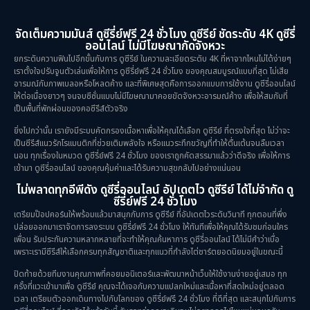
จัดเต็มความมันส์ ดูซีรี่ย์ฟรี 24 ชั่วโมง ดูซีรีย์ ชัดระดับ 4K ดูซีรี่
ออนไลน์ ไม่มีโฆษณากัดจังหวะ
ยกระดับความฟินไปอีกขั้นกับการ ดูซีรีย์ ในความละเอียดระดับ 4K ที่หาจากไหนไม่ได้ง่ายๆ
เราตั้งใจปรับจูนตัวเล่นเพื่อให้การ ดูซีรี่ย์ฟรี 24 ชั่วโมง ของคุณสมบูรณ์แบบที่สุด ไม่เสีย
อารมณ์กับภาพเบลอหรือโหลดค้าง และที่พิเศษสุดคือการออกแบบการใช้งาน ดูซีรี่ออนไลน์
ให้ต่อเนื่องยาวๆ จนจบซีซั่นแบบไม่มีโฆษณามาคอยขัดจังหวะอารมณ์ค้าง เพื่อให้สมกับที่
เป็นพื้นที่พักผ่อนของคอซีรีส์ตัวจริง
ยิ่งไปกว่านั้น เรายังมีระบบคัดกรองเนื้อหาเพื่อให้คุณได้เลือก ดูซีรีย์ ที่ตรงใจที่สุด ไม่ว่าจะ
เป็นซีรีส์แนวรักโรแมนติกที่ช่วยเติมพลังใจ หรือแนวระทึกขวัญที่ทำให้ตื่นเต้นจนลืมเวลา
นอน ทุกเรื่องในหมวด ดูซีรี่ย์ฟรี 24 ชั่วโมง ของเราถูกคัดสรรมาแล้วว่าดีจริง เพื่อให้การ
เข้ามา ดูซีรี่ออนไลน์ ของคุณคุ้มค่าและได้รับความสุขกลับไปอย่างแน่นอน
ไม่พลาดทุกอีพีดัง ดูซีรี่ออนไลน์ อัปเดตไว ดูซีรีย์ ได้ไม่จำกัด ดู
ซีรี่ย์ฟรี 24 ชั่วโมง
เตรียมป๊อปคอร์นให้พร้อมแล้วมาสนุกกับการ ดูซีรีย์ ที่อัปเดตไวระดับวินาที ทุกตอนที่พึ่ง
ปล่อยออกมาเราจัดการลงระบบ ดูซีรี่ย์ฟรี 24 ชั่วโมง ให้ทันทีเพื่อให้คุณได้รับชมก่อนใคร
เพื่อน รับประกันความหลากหลายที่จะทำให้คุณค้นหาการ ดูซีรี่ออนไลน์ ได้ไม่มีคำว่าเบื่อ
เพราะเรามีซีรีส์ให้เลือกครบทุกสัญชาติและทุกแนวที่กำลังไต่ชาร์ตยอดนิยมอยู่ในขณะนี้
ปิดท้ายด้วยทีมงานคุณภาพที่คอยมอนิเตอร์และพัฒนาหน้าเว็บให้ใช้งานง่ายอยู่เสมอ ทุก
ครั้งที่แวะเข้ามาเพื่อ ดูซีรีย์ คุณจะได้เจอกับความแปลกใหม่และเนื้อหาที่สดใหม่อยู่ตลอด
เวลา เตรียมตัวออกเดินทางไปกับโลกของ ดูซีรี่ย์ฟรี 24 ชั่วโมง ที่ดีที่สุด และสนุกไปกับการ