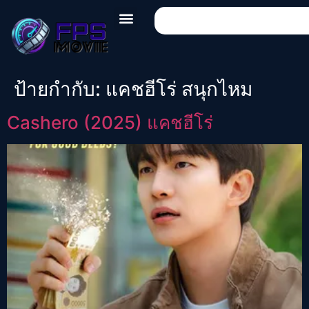
ป้ายกำกับ:
แคชฮีโร่ สนุกไหม
Cashero (2025) แคชฮีโร่