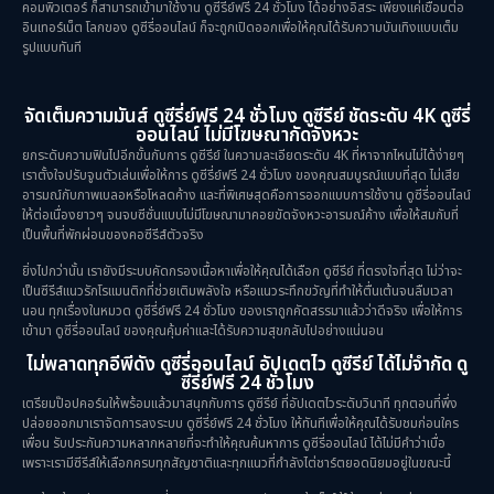
คอมพิวเตอร์ ก็สามารถเข้ามาใช้งาน ดูซีรี่ย์ฟรี 24 ชั่วโมง ได้อย่างอิสระ เพียงแค่เชื่อมต่อ
อินเทอร์เน็ต โลกของ ดูซีรี่ออนไลน์ ก็จะถูกเปิดออกเพื่อให้คุณได้รับความบันเทิงแบบเต็ม
รูปแบบทันที
จัดเต็มความมันส์ ดูซีรี่ย์ฟรี 24 ชั่วโมง ดูซีรีย์ ชัดระดับ 4K ดูซีรี่
ออนไลน์ ไม่มีโฆษณากัดจังหวะ
ยกระดับความฟินไปอีกขั้นกับการ ดูซีรีย์ ในความละเอียดระดับ 4K ที่หาจากไหนไม่ได้ง่ายๆ
เราตั้งใจปรับจูนตัวเล่นเพื่อให้การ ดูซีรี่ย์ฟรี 24 ชั่วโมง ของคุณสมบูรณ์แบบที่สุด ไม่เสีย
อารมณ์กับภาพเบลอหรือโหลดค้าง และที่พิเศษสุดคือการออกแบบการใช้งาน ดูซีรี่ออนไลน์
ให้ต่อเนื่องยาวๆ จนจบซีซั่นแบบไม่มีโฆษณามาคอยขัดจังหวะอารมณ์ค้าง เพื่อให้สมกับที่
เป็นพื้นที่พักผ่อนของคอซีรีส์ตัวจริง
ยิ่งไปกว่านั้น เรายังมีระบบคัดกรองเนื้อหาเพื่อให้คุณได้เลือก ดูซีรีย์ ที่ตรงใจที่สุด ไม่ว่าจะ
เป็นซีรีส์แนวรักโรแมนติกที่ช่วยเติมพลังใจ หรือแนวระทึกขวัญที่ทำให้ตื่นเต้นจนลืมเวลา
นอน ทุกเรื่องในหมวด ดูซีรี่ย์ฟรี 24 ชั่วโมง ของเราถูกคัดสรรมาแล้วว่าดีจริง เพื่อให้การ
เข้ามา ดูซีรี่ออนไลน์ ของคุณคุ้มค่าและได้รับความสุขกลับไปอย่างแน่นอน
ไม่พลาดทุกอีพีดัง ดูซีรี่ออนไลน์ อัปเดตไว ดูซีรีย์ ได้ไม่จำกัด ดู
ซีรี่ย์ฟรี 24 ชั่วโมง
เตรียมป๊อปคอร์นให้พร้อมแล้วมาสนุกกับการ ดูซีรีย์ ที่อัปเดตไวระดับวินาที ทุกตอนที่พึ่ง
ปล่อยออกมาเราจัดการลงระบบ ดูซีรี่ย์ฟรี 24 ชั่วโมง ให้ทันทีเพื่อให้คุณได้รับชมก่อนใคร
เพื่อน รับประกันความหลากหลายที่จะทำให้คุณค้นหาการ ดูซีรี่ออนไลน์ ได้ไม่มีคำว่าเบื่อ
เพราะเรามีซีรีส์ให้เลือกครบทุกสัญชาติและทุกแนวที่กำลังไต่ชาร์ตยอดนิยมอยู่ในขณะนี้