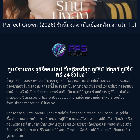
Perfect Crown (2026) รักนี้มงลง: เมื่อเบื้องหลังมงกุฎไม […]
ศูนย์รวมการ ดูซีรี่ออนไลน์ ที่เสถียรที่สุด ดูซีรีย์ ได้ทุกที่ ดูซีรี่ย์
ฟรี 24 ชั่วโมง
ถ้าคุณกำลังมองหาพิกัดที่สามารถ ดูซีรีย์ ได้อย่างสบายใจโดยไม่ต้องกังวลเรื่องระบบล่ม
ต้องมาลองสัมผัสความเสถียรที่นี่ เพราะเราเป็นอาณาจักร ดูซีรี่ย์ฟรี 24 ชั่วโมง ที่ออกแบบ
มาเพื่อรองรับผู้ใช้งานจำนวนมากพร้อมกันได้แบบไม่มีปัญหา ช่วยให้การ ดูซีรี่ออนไลน์ ของ
คุณไหลลื่นเป็นธรรมชาติ ไม่ว่าจะเป็นช่วงเวลาที่มีคนใช้งานหนาแน่นแค่ไหน ระบบก็ยัง
ทำงานได้อย่างยอดเยี่ยมไม่มีสะดุด
นอกจากความแรงของระบบแล้ว เรายังใส่ใจเรื่องความสะดวกสบายในการค้นหา ดูซีรีย์
เรื่องโปรดของคุณด้วยการจัดหมวดหมู่ที่ชัดเจนและใช้งานง่าย จะใช้มือถือ แท็บเล็ต หรือ
คอมพิวเตอร์ ก็สามารถเข้ามาใช้งาน ดูซีรี่ย์ฟรี 24 ชั่วโมง ได้อย่างอิสระ เพียงแค่เชื่อมต่อ
อินเทอร์เน็ต โลกของ ดูซีรี่ออนไลน์ ก็จะถูกเปิดออกเพื่อให้คุณได้รับความบันเทิงแบบเต็ม
รูปแบบทันที