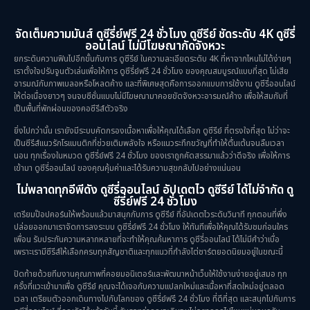
จัดเต็มความมันส์ ดูซีรี่ย์ฟรี 24 ชั่วโมง ดูซีรีย์ ชัดระดับ 4K ดูซีรี่
ออนไลน์ ไม่มีโฆษณากัดจังหวะ
ยกระดับความฟินไปอีกขั้นกับการ ดูซีรีย์ ในความละเอียดระดับ 4K ที่หาจากไหนไม่ได้ง่ายๆ
เราตั้งใจปรับจูนตัวเล่นเพื่อให้การ ดูซีรี่ย์ฟรี 24 ชั่วโมง ของคุณสมบูรณ์แบบที่สุด ไม่เสีย
อารมณ์กับภาพเบลอหรือโหลดค้าง และที่พิเศษสุดคือการออกแบบการใช้งาน ดูซีรี่ออนไลน์
ให้ต่อเนื่องยาวๆ จนจบซีซั่นแบบไม่มีโฆษณามาคอยขัดจังหวะอารมณ์ค้าง เพื่อให้สมกับที่
เป็นพื้นที่พักผ่อนของคอซีรีส์ตัวจริง
ยิ่งไปกว่านั้น เรายังมีระบบคัดกรองเนื้อหาเพื่อให้คุณได้เลือก ดูซีรีย์ ที่ตรงใจที่สุด ไม่ว่าจะ
เป็นซีรีส์แนวรักโรแมนติกที่ช่วยเติมพลังใจ หรือแนวระทึกขวัญที่ทำให้ตื่นเต้นจนลืมเวลา
นอน ทุกเรื่องในหมวด ดูซีรี่ย์ฟรี 24 ชั่วโมง ของเราถูกคัดสรรมาแล้วว่าดีจริง เพื่อให้การ
เข้ามา ดูซีรี่ออนไลน์ ของคุณคุ้มค่าและได้รับความสุขกลับไปอย่างแน่นอน
ไม่พลาดทุกอีพีดัง ดูซีรี่ออนไลน์ อัปเดตไว ดูซีรีย์ ได้ไม่จำกัด ดู
ซีรี่ย์ฟรี 24 ชั่วโมง
เตรียมป๊อปคอร์นให้พร้อมแล้วมาสนุกกับการ ดูซีรีย์ ที่อัปเดตไวระดับวินาที ทุกตอนที่พึ่ง
ปล่อยออกมาเราจัดการลงระบบ ดูซีรี่ย์ฟรี 24 ชั่วโมง ให้ทันทีเพื่อให้คุณได้รับชมก่อนใคร
เพื่อน รับประกันความหลากหลายที่จะทำให้คุณค้นหาการ ดูซีรี่ออนไลน์ ได้ไม่มีคำว่าเบื่อ
เพราะเรามีซีรีส์ให้เลือกครบทุกสัญชาติและทุกแนวที่กำลังไต่ชาร์ตยอดนิยมอยู่ในขณะนี้
ปิดท้ายด้วยทีมงานคุณภาพที่คอยมอนิเตอร์และพัฒนาหน้าเว็บให้ใช้งานง่ายอยู่เสมอ ทุก
ครั้งที่แวะเข้ามาเพื่อ ดูซีรีย์ คุณจะได้เจอกับความแปลกใหม่และเนื้อหาที่สดใหม่อยู่ตลอด
เวลา เตรียมตัวออกเดินทางไปกับโลกของ ดูซีรี่ย์ฟรี 24 ชั่วโมง ที่ดีที่สุด และสนุกไปกับการ