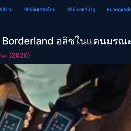
ีรีย์วาย
ซีรีย์จีนเสียงไทย
ซีรีย์เกาหลีน่าดู
หมวดดูซีรีย์
 in Borderland อลิซในแดนมรณ
รณะ (2020)