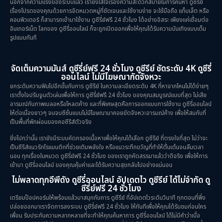
นอกจากความแรงของระบบแล้ว เรายังใส่ใจเรื่องความสะดวกสบายในการค้นหา ดูซีรีย์
เรื่องโปรดของคุณด้วยการจัดหมวดหมู่ที่ชัดเจนและใช้งานง่าย จะใช้มือถือ แท็บเล็ต หรือ
คอมพิวเตอร์ ก็สามารถเข้ามาใช้งาน ดูซีรี่ย์ฟรี 24 ชั่วโมง ได้อย่างอิสระ เพียงแค่เชื่อมต่อ
อินเทอร์เน็ต โลกของ ดูซีรี่ออนไลน์ ก็จะถูกเปิดออกเพื่อให้คุณได้รับความบันเทิงแบบเต็ม
รูปแบบทันที
จัดเต็มความมันส์ ดูซีรี่ย์ฟรี 24 ชั่วโมง ดูซีรีย์ ชัดระดับ 4K ดูซีรี่
ออนไลน์ ไม่มีโฆษณากัดจังหวะ
ยกระดับความฟินไปอีกขั้นกับการ ดูซีรีย์ ในความละเอียดระดับ 4K ที่หาจากไหนไม่ได้ง่ายๆ
เราตั้งใจปรับจูนตัวเล่นเพื่อให้การ ดูซีรี่ย์ฟรี 24 ชั่วโมง ของคุณสมบูรณ์แบบที่สุด ไม่เสีย
อารมณ์กับภาพเบลอหรือโหลดค้าง และที่พิเศษสุดคือการออกแบบการใช้งาน ดูซีรี่ออนไลน์
ให้ต่อเนื่องยาวๆ จนจบซีซั่นแบบไม่มีโฆษณามาคอยขัดจังหวะอารมณ์ค้าง เพื่อให้สมกับที่
เป็นพื้นที่พักผ่อนของคอซีรีส์ตัวจริง
ยิ่งไปกว่านั้น เรายังมีระบบคัดกรองเนื้อหาเพื่อให้คุณได้เลือก ดูซีรีย์ ที่ตรงใจที่สุด ไม่ว่าจะ
เป็นซีรีส์แนวรักโรแมนติกที่ช่วยเติมพลังใจ หรือแนวระทึกขวัญที่ทำให้ตื่นเต้นจนลืมเวลา
นอน ทุกเรื่องในหมวด ดูซีรี่ย์ฟรี 24 ชั่วโมง ของเราถูกคัดสรรมาแล้วว่าดีจริง เพื่อให้การ
เข้ามา ดูซีรี่ออนไลน์ ของคุณคุ้มค่าและได้รับความสุขกลับไปอย่างแน่นอน
ไม่พลาดทุกอีพีดัง ดูซีรี่ออนไลน์ อัปเดตไว ดูซีรีย์ ได้ไม่จำกัด ดู
ซีรี่ย์ฟรี 24 ชั่วโมง
เตรียมป๊อปคอร์นให้พร้อมแล้วมาสนุกกับการ ดูซีรีย์ ที่อัปเดตไวระดับวินาที ทุกตอนที่พึ่ง
ปล่อยออกมาเราจัดการลงระบบ ดูซีรี่ย์ฟรี 24 ชั่วโมง ให้ทันทีเพื่อให้คุณได้รับชมก่อนใคร
เพื่อน รับประกันความหลากหลายที่จะทำให้คุณค้นหาการ ดูซีรี่ออนไลน์ ได้ไม่มีคำว่าเบื่อ