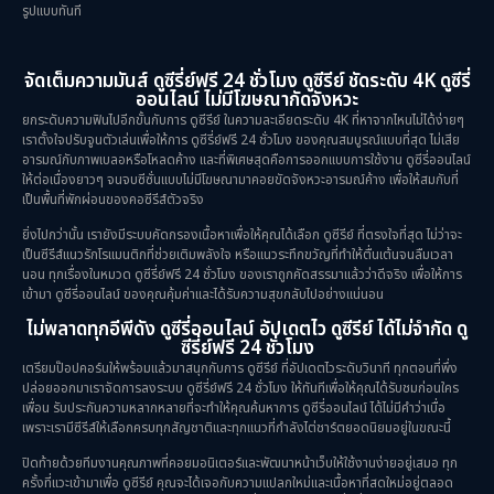
รูปแบบทันที
จัดเต็มความมันส์ ดูซีรี่ย์ฟรี 24 ชั่วโมง ดูซีรีย์ ชัดระดับ 4K ดูซีรี่
ออนไลน์ ไม่มีโฆษณากัดจังหวะ
ยกระดับความฟินไปอีกขั้นกับการ ดูซีรีย์ ในความละเอียดระดับ 4K ที่หาจากไหนไม่ได้ง่ายๆ
เราตั้งใจปรับจูนตัวเล่นเพื่อให้การ ดูซีรี่ย์ฟรี 24 ชั่วโมง ของคุณสมบูรณ์แบบที่สุด ไม่เสีย
อารมณ์กับภาพเบลอหรือโหลดค้าง และที่พิเศษสุดคือการออกแบบการใช้งาน ดูซีรี่ออนไลน์
ให้ต่อเนื่องยาวๆ จนจบซีซั่นแบบไม่มีโฆษณามาคอยขัดจังหวะอารมณ์ค้าง เพื่อให้สมกับที่
เป็นพื้นที่พักผ่อนของคอซีรีส์ตัวจริง
ยิ่งไปกว่านั้น เรายังมีระบบคัดกรองเนื้อหาเพื่อให้คุณได้เลือก ดูซีรีย์ ที่ตรงใจที่สุด ไม่ว่าจะ
เป็นซีรีส์แนวรักโรแมนติกที่ช่วยเติมพลังใจ หรือแนวระทึกขวัญที่ทำให้ตื่นเต้นจนลืมเวลา
นอน ทุกเรื่องในหมวด ดูซีรี่ย์ฟรี 24 ชั่วโมง ของเราถูกคัดสรรมาแล้วว่าดีจริง เพื่อให้การ
เข้ามา ดูซีรี่ออนไลน์ ของคุณคุ้มค่าและได้รับความสุขกลับไปอย่างแน่นอน
ไม่พลาดทุกอีพีดัง ดูซีรี่ออนไลน์ อัปเดตไว ดูซีรีย์ ได้ไม่จำกัด ดู
ซีรี่ย์ฟรี 24 ชั่วโมง
เตรียมป๊อปคอร์นให้พร้อมแล้วมาสนุกกับการ ดูซีรีย์ ที่อัปเดตไวระดับวินาที ทุกตอนที่พึ่ง
ปล่อยออกมาเราจัดการลงระบบ ดูซีรี่ย์ฟรี 24 ชั่วโมง ให้ทันทีเพื่อให้คุณได้รับชมก่อนใคร
เพื่อน รับประกันความหลากหลายที่จะทำให้คุณค้นหาการ ดูซีรี่ออนไลน์ ได้ไม่มีคำว่าเบื่อ
เพราะเรามีซีรีส์ให้เลือกครบทุกสัญชาติและทุกแนวที่กำลังไต่ชาร์ตยอดนิยมอยู่ในขณะนี้
ปิดท้ายด้วยทีมงานคุณภาพที่คอยมอนิเตอร์และพัฒนาหน้าเว็บให้ใช้งานง่ายอยู่เสมอ ทุก
ครั้งที่แวะเข้ามาเพื่อ ดูซีรีย์ คุณจะได้เจอกับความแปลกใหม่และเนื้อหาที่สดใหม่อยู่ตลอด