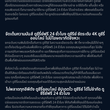
นอกจากความแรงของระบบแล้ว เรายังใส่ใจเรื่องความสะดวกสบายในการค้นหา ดูซีรีย์
เรื่องโปรดของคุณด้วยการจัดหมวดหมู่ที่ชัดเจนและใช้งานง่าย จะใช้มือถือ แท็บเล็ต หรือ
คอมพิวเตอร์ ก็สามารถเข้ามาใช้งาน ดูซีรี่ย์ฟรี 24 ชั่วโมง ได้อย่างอิสระ เพียงแค่เชื่อมต่อ
อินเทอร์เน็ต โลกของ ดูซีรี่ออนไลน์ ก็จะถูกเปิดออกเพื่อให้คุณได้รับความบันเทิงแบบเต็ม
รูปแบบทันที
จัดเต็มความมันส์ ดูซีรี่ย์ฟรี 24 ชั่วโมง ดูซีรีย์ ชัดระดับ 4K ดูซีรี่
ออนไลน์ ไม่มีโฆษณากัดจังหวะ
ยกระดับความฟินไปอีกขั้นกับการ ดูซีรีย์ ในความละเอียดระดับ 4K ที่หาจากไหนไม่ได้ง่ายๆ
เราตั้งใจปรับจูนตัวเล่นเพื่อให้การ ดูซีรี่ย์ฟรี 24 ชั่วโมง ของคุณสมบูรณ์แบบที่สุด ไม่เสีย
อารมณ์กับภาพเบลอหรือโหลดค้าง และที่พิเศษสุดคือการออกแบบการใช้งาน ดูซีรี่ออนไลน์
ให้ต่อเนื่องยาวๆ จนจบซีซั่นแบบไม่มีโฆษณามาคอยขัดจังหวะอารมณ์ค้าง เพื่อให้สมกับที่
เป็นพื้นที่พักผ่อนของคอซีรีส์ตัวจริง
ยิ่งไปกว่านั้น เรายังมีระบบคัดกรองเนื้อหาเพื่อให้คุณได้เลือก ดูซีรีย์ ที่ตรงใจที่สุด ไม่ว่าจะ
เป็นซีรีส์แนวรักโรแมนติกที่ช่วยเติมพลังใจ หรือแนวระทึกขวัญที่ทำให้ตื่นเต้นจนลืมเวลา
นอน ทุกเรื่องในหมวด ดูซีรี่ย์ฟรี 24 ชั่วโมง ของเราถูกคัดสรรมาแล้วว่าดีจริง เพื่อให้การ
เข้ามา ดูซีรี่ออนไลน์ ของคุณคุ้มค่าและได้รับความสุขกลับไปอย่างแน่นอน
ไม่พลาดทุกอีพีดัง ดูซีรี่ออนไลน์ อัปเดตไว ดูซีรีย์ ได้ไม่จำกัด ดู
ซีรี่ย์ฟรี 24 ชั่วโมง
เตรียมป๊อปคอร์นให้พร้อมแล้วมาสนุกกับการ ดูซีรีย์ ที่อัปเดตไวระดับวินาที ทุกตอนที่พึ่ง
ปล่อยออกมาเราจัดการลงระบบ ดูซีรี่ย์ฟรี 24 ชั่วโมง ให้ทันทีเพื่อให้คุณได้รับชมก่อนใคร
เพื่อน รับประกันความหลากหลายที่จะทำให้คุณค้นหาการ ดูซีรี่ออนไลน์ ได้ไม่มีคำว่าเบื่อ