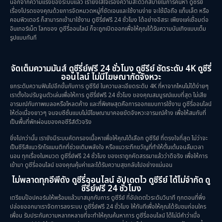
นอกจากความแรงของระบบแล้ว เรายังใส่ใจเรื่องความสะดวกสบายในการค้นหา ดูซีรีย์
เรื่องโปรดของคุณด้วยการจัดหมวดหมู่ที่ชัดเจนและใช้งานง่าย จะใช้มือถือ แท็บเล็ต หรือ
คอมพิวเตอร์ ก็สามารถเข้ามาใช้งาน ดูซีรี่ย์ฟรี 24 ชั่วโมง ได้อย่างอิสระ เพียงแค่เชื่อมต่อ
อินเทอร์เน็ต โลกของ ดูซีรี่ออนไลน์ ก็จะถูกเปิดออกเพื่อให้คุณได้รับความบันเทิงแบบเต็ม
รูปแบบทันที
จัดเต็มความมันส์ ดูซีรี่ย์ฟรี 24 ชั่วโมง ดูซีรีย์ ชัดระดับ 4K ดูซีรี่
ออนไลน์ ไม่มีโฆษณากัดจังหวะ
ยกระดับความฟินไปอีกขั้นกับการ ดูซีรีย์ ในความละเอียดระดับ 4K ที่หาจากไหนไม่ได้ง่ายๆ
เราตั้งใจปรับจูนตัวเล่นเพื่อให้การ ดูซีรี่ย์ฟรี 24 ชั่วโมง ของคุณสมบูรณ์แบบที่สุด ไม่เสีย
อารมณ์กับภาพเบลอหรือโหลดค้าง และที่พิเศษสุดคือการออกแบบการใช้งาน ดูซีรี่ออนไลน์
ให้ต่อเนื่องยาวๆ จนจบซีซั่นแบบไม่มีโฆษณามาคอยขัดจังหวะอารมณ์ค้าง เพื่อให้สมกับที่
เป็นพื้นที่พักผ่อนของคอซีรีส์ตัวจริง
ยิ่งไปกว่านั้น เรายังมีระบบคัดกรองเนื้อหาเพื่อให้คุณได้เลือก ดูซีรีย์ ที่ตรงใจที่สุด ไม่ว่าจะ
เป็นซีรีส์แนวรักโรแมนติกที่ช่วยเติมพลังใจ หรือแนวระทึกขวัญที่ทำให้ตื่นเต้นจนลืมเวลา
นอน ทุกเรื่องในหมวด ดูซีรี่ย์ฟรี 24 ชั่วโมง ของเราถูกคัดสรรมาแล้วว่าดีจริง เพื่อให้การ
เข้ามา ดูซีรี่ออนไลน์ ของคุณคุ้มค่าและได้รับความสุขกลับไปอย่างแน่นอน
ไม่พลาดทุกอีพีดัง ดูซีรี่ออนไลน์ อัปเดตไว ดูซีรีย์ ได้ไม่จำกัด ดู
ซีรี่ย์ฟรี 24 ชั่วโมง
เตรียมป๊อปคอร์นให้พร้อมแล้วมาสนุกกับการ ดูซีรีย์ ที่อัปเดตไวระดับวินาที ทุกตอนที่พึ่ง
ปล่อยออกมาเราจัดการลงระบบ ดูซีรี่ย์ฟรี 24 ชั่วโมง ให้ทันทีเพื่อให้คุณได้รับชมก่อนใคร
เพื่อน รับประกันความหลากหลายที่จะทำให้คุณค้นหาการ ดูซีรี่ออนไลน์ ได้ไม่มีคำว่าเบื่อ