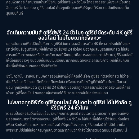
คอมพิวเตอร์ ก็สามารถเข้ามาใช้งาน ดูซีรี่ย์ฟรี 24 ชั่วโมง ได้อย่างอิสระ เพียงแค่เชื่อมต่อ
อินเทอร์เน็ต โลกของ ดูซีรี่ออนไลน์ ก็จะถูกเปิดออกเพื่อให้คุณได้รับความบันเทิงแบบเต็ม
รูปแบบทันที
จัดเต็มความมันส์ ดูซีรี่ย์ฟรี 24 ชั่วโมง ดูซีรีย์ ชัดระดับ 4K ดูซีรี่
ออนไลน์ ไม่มีโฆษณากัดจังหวะ
ยกระดับความฟินไปอีกขั้นกับการ ดูซีรีย์ ในความละเอียดระดับ 4K ที่หาจากไหนไม่ได้ง่ายๆ
เราตั้งใจปรับจูนตัวเล่นเพื่อให้การ ดูซีรี่ย์ฟรี 24 ชั่วโมง ของคุณสมบูรณ์แบบที่สุด ไม่เสีย
อารมณ์กับภาพเบลอหรือโหลดค้าง และที่พิเศษสุดคือการออกแบบการใช้งาน ดูซีรี่ออนไลน์
ให้ต่อเนื่องยาวๆ จนจบซีซั่นแบบไม่มีโฆษณามาคอยขัดจังหวะอารมณ์ค้าง เพื่อให้สมกับที่
เป็นพื้นที่พักผ่อนของคอซีรีส์ตัวจริง
ยิ่งไปกว่านั้น เรายังมีระบบคัดกรองเนื้อหาเพื่อให้คุณได้เลือก ดูซีรีย์ ที่ตรงใจที่สุด ไม่ว่าจะ
เป็นซีรีส์แนวรักโรแมนติกที่ช่วยเติมพลังใจ หรือแนวระทึกขวัญที่ทำให้ตื่นเต้นจนลืมเวลา
นอน ทุกเรื่องในหมวด ดูซีรี่ย์ฟรี 24 ชั่วโมง ของเราถูกคัดสรรมาแล้วว่าดีจริง เพื่อให้การ
เข้ามา ดูซีรี่ออนไลน์ ของคุณคุ้มค่าและได้รับความสุขกลับไปอย่างแน่นอน
ไม่พลาดทุกอีพีดัง ดูซีรี่ออนไลน์ อัปเดตไว ดูซีรีย์ ได้ไม่จำกัด ดู
ซีรี่ย์ฟรี 24 ชั่วโมง
เตรียมป๊อปคอร์นให้พร้อมแล้วมาสนุกกับการ ดูซีรีย์ ที่อัปเดตไวระดับวินาที ทุกตอนที่พึ่ง
ปล่อยออกมาเราจัดการลงระบบ ดูซีรี่ย์ฟรี 24 ชั่วโมง ให้ทันทีเพื่อให้คุณได้รับชมก่อนใคร
เพื่อน รับประกันความหลากหลายที่จะทำให้คุณค้นหาการ ดูซีรี่ออนไลน์ ได้ไม่มีคำว่าเบื่อ
เพราะเรามีซีรีส์ให้เลือกครบทุกสัญชาติและทุกแนวที่กำลังไต่ชาร์ตยอดนิยมอยู่ในขณะนี้