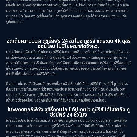
เรื่องโปรดของคุณด้วยการจัดหมวดหมู่ที่ชัดเจนและใช้งานง่าย จะใช้มือถือ แท็บเล็ต หรือ
คอมพิวเตอร์ ก็สามารถเข้ามาใช้งาน ดูซีรี่ย์ฟรี 24 ชั่วโมง ได้อย่างอิสระ เพียงแค่เชื่อมต่อ
อินเทอร์เน็ต โลกของ ดูซีรี่ออนไลน์ ก็จะถูกเปิดออกเพื่อให้คุณได้รับความบันเทิงแบบเต็ม
รูปแบบทันที
จัดเต็มความมันส์ ดูซีรี่ย์ฟรี 24 ชั่วโมง ดูซีรีย์ ชัดระดับ 4K ดูซีรี่
ออนไลน์ ไม่มีโฆษณากัดจังหวะ
ยกระดับความฟินไปอีกขั้นกับการ ดูซีรีย์ ในความละเอียดระดับ 4K ที่หาจากไหนไม่ได้ง่ายๆ
เราตั้งใจปรับจูนตัวเล่นเพื่อให้การ ดูซีรี่ย์ฟรี 24 ชั่วโมง ของคุณสมบูรณ์แบบที่สุด ไม่เสีย
อารมณ์กับภาพเบลอหรือโหลดค้าง และที่พิเศษสุดคือการออกแบบการใช้งาน ดูซีรี่ออนไลน์
ให้ต่อเนื่องยาวๆ จนจบซีซั่นแบบไม่มีโฆษณามาคอยขัดจังหวะอารมณ์ค้าง เพื่อให้สมกับที่
เป็นพื้นที่พักผ่อนของคอซีรีส์ตัวจริง
ยิ่งไปกว่านั้น เรายังมีระบบคัดกรองเนื้อหาเพื่อให้คุณได้เลือก ดูซีรีย์ ที่ตรงใจที่สุด ไม่ว่าจะ
เป็นซีรีส์แนวรักโรแมนติกที่ช่วยเติมพลังใจ หรือแนวระทึกขวัญที่ทำให้ตื่นเต้นจนลืมเวลา
นอน ทุกเรื่องในหมวด ดูซีรี่ย์ฟรี 24 ชั่วโมง ของเราถูกคัดสรรมาแล้วว่าดีจริง เพื่อให้การ
เข้ามา ดูซีรี่ออนไลน์ ของคุณคุ้มค่าและได้รับความสุขกลับไปอย่างแน่นอน
ไม่พลาดทุกอีพีดัง ดูซีรี่ออนไลน์ อัปเดตไว ดูซีรีย์ ได้ไม่จำกัด ดู
ซีรี่ย์ฟรี 24 ชั่วโมง
เตรียมป๊อปคอร์นให้พร้อมแล้วมาสนุกกับการ ดูซีรีย์ ที่อัปเดตไวระดับวินาที ทุกตอนที่พึ่ง
ปล่อยออกมาเราจัดการลงระบบ ดูซีรี่ย์ฟรี 24 ชั่วโมง ให้ทันทีเพื่อให้คุณได้รับชมก่อนใคร
เพื่อน รับประกันความหลากหลายที่จะทำให้คุณค้นหาการ ดูซีรี่ออนไลน์ ได้ไม่มีคำว่าเบื่อ