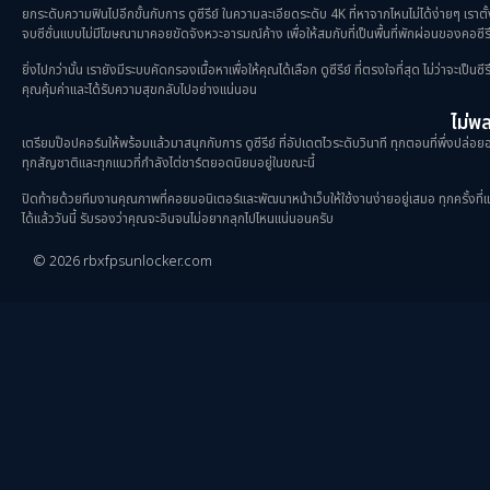
ยกระดับความฟินไปอีกขั้นกับการ ดูซีรีย์ ในความละเอียดระดับ 4K ที่หาจากไหนไม่ได้ง่ายๆ เราตั
จบซีซั่นแบบไม่มีโฆษณามาคอยขัดจังหวะอารมณ์ค้าง เพื่อให้สมกับที่เป็นพื้นที่พักผ่อนของคอซีรี
ยิ่งไปกว่านั้น เรายังมีระบบคัดกรองเนื้อหาเพื่อให้คุณได้เลือก ดูซีรีย์ ที่ตรงใจที่สุด ไม่ว่าจะเ
คุณคุ้มค่าและได้รับความสุขกลับไปอย่างแน่นอน
ไม่พลา
เตรียมป๊อปคอร์นให้พร้อมแล้วมาสนุกกับการ ดูซีรีย์ ที่อัปเดตไวระดับวินาที ทุกตอนที่พึ่งปล่อยออ
ทุกสัญชาติและทุกแนวที่กำลังไต่ชาร์ตยอดนิยมอยู่ในขณะนี้
ปิดท้ายด้วยทีมงานคุณภาพที่คอยมอนิเตอร์และพัฒนาหน้าเว็บให้ใช้งานง่ายอยู่เสมอ ทุกครั้งที่แวะเ
ได้แล้ววันนี้ รับรองว่าคุณจะอินจนไม่อยากลุกไปไหนแน่นอนครับ
© 2026 rbxfpsunlocker.com