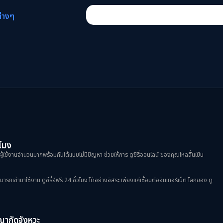
ต่างๆ
วโมง
ผู้ใช้งานจำนวนมากพร้อมกันได้แบบไม่มีปัญหา ช่วยให้การ ดูซีรี่ออนไลน์ ของคุณไหลลื่นเป็น
้ามาใช้งาน ดูซีรี่ย์ฟรี 24 ชั่วโมง ได้อย่างอิสระ เพียงแค่เชื่อมต่ออินเทอร์เน็ต โลกของ ดู
ฆษณากัดจังหวะ