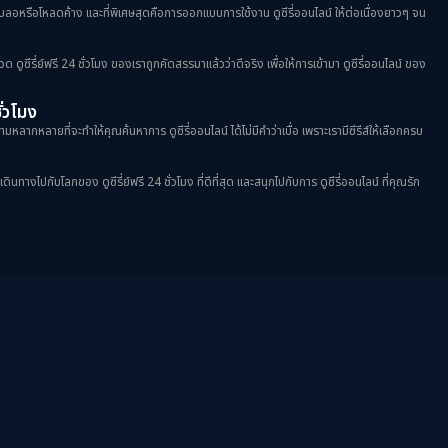
าพเบลอหรือโหลดค้าง และที่พิเศษสุดคือการออกแบบการใช้งาน ดูซีรี่ออนไลน์ ให้ต่อเนื่องยาวๆ จน
วด ดูซีรี่ย์ฟรี 24 ชั่วโมง ของเราถูกคัดสรรมาแล้วว่าดีจริง เพื่อให้การเข้ามา ดูซีรี่ออนไลน์ ของ
ชั่วโมง
มหลากหลายที่จะทำให้คุณค้นหาการ ดูซีรี่ออนไลน์ ได้ไม่มีคำว่าเบื่อ เพราะเรามีซีรีส์ให้เลือกครบ
างไปกับโลกของ ดูซีรี่ย์ฟรี 24 ชั่วโมง ที่ดีที่สุด และสนุกไปกับการ ดูซีรี่ออนไลน์ ที่คุณรัก