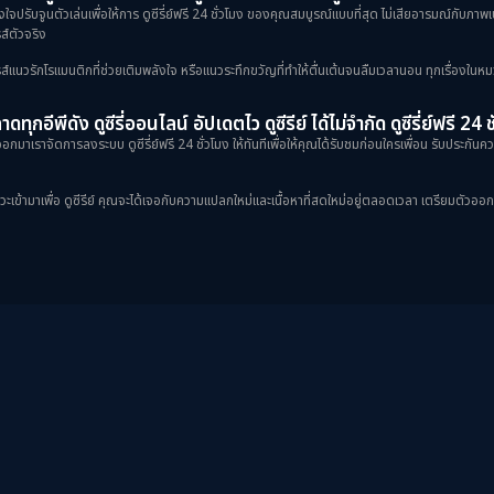
้งใจปรับจูนตัวเล่นเพื่อให้การ ดูซีรี่ย์ฟรี 24 ชั่วโมง ของคุณสมบูรณ์แบบที่สุด ไม่เสียอารมณ์กับภ
ส์ตัวจริง
ป็นซีรีส์แนวรักโรแมนติกที่ช่วยเติมพลังใจ หรือแนวระทึกขวัญที่ทำให้ตื่นเต้นจนลืมเวลานอน ทุกเรื่องในหม
ดทุกอีพีดัง ดูซีรี่ออนไลน์ อัปเดตไว ดูซีรีย์ ได้ไม่จำกัด ดูซีรี่ย์ฟรี 24 
กมาเราจัดการลงระบบ ดูซีรี่ย์ฟรี 24 ชั่วโมง ให้ทันทีเพื่อให้คุณได้รับชมก่อนใครเพื่อน รับประกันควา
ข้ามาเพื่อ ดูซีรีย์ คุณจะได้เจอกับความแปลกใหม่และเนื้อหาที่สดใหม่อยู่ตลอดเวลา เตรียมตัวออกเดินท