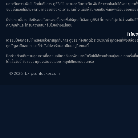
ยกระดับความฟินไปอีกขั้นกับการ ดูซีรีย์ ในความละเอียดระดับ 4K ที่หาจากไหนไม่ได้ง่ายๆ เราตั
จบซีซั่นแบบไม่มีโฆษณามาคอยขัดจังหวะอารมณ์ค้าง เพื่อให้สมกับที่เป็นพื้นที่พักผ่อนของคอซีรี
ยิ่งไปกว่านั้น เรายังมีระบบคัดกรองเนื้อหาเพื่อให้คุณได้เลือก ดูซีรีย์ ที่ตรงใจที่สุด ไม่ว่าจะเ
คุณคุ้มค่าและได้รับความสุขกลับไปอย่างแน่นอน
ไม่พลา
เตรียมป๊อปคอร์นให้พร้อมแล้วมาสนุกกับการ ดูซีรีย์ ที่อัปเดตไวระดับวินาที ทุกตอนที่พึ่งปล่อยออ
ทุกสัญชาติและทุกแนวที่กำลังไต่ชาร์ตยอดนิยมอยู่ในขณะนี้
ปิดท้ายด้วยทีมงานคุณภาพที่คอยมอนิเตอร์และพัฒนาหน้าเว็บให้ใช้งานง่ายอยู่เสมอ ทุกครั้งที่แวะเ
ได้แล้ววันนี้ รับรองว่าคุณจะอินจนไม่อยากลุกไปไหนแน่นอนครับ
© 2026 rbxfpsunlocker.com