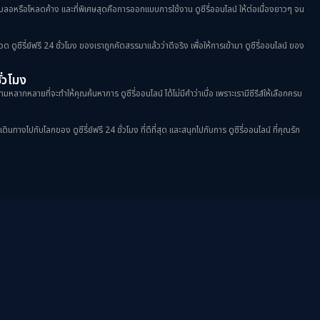
าพเบลอหรือโหลดค้าง และที่พิเศษสุดคือการออกแบบการใช้งาน ดูซีรี่ออนไลน์ ให้ต่อเนื่องยาวๆ จน
วด ดูซีรี่ย์ฟรี 24 ชั่วโมง ของเราถูกคัดสรรมาแล้วว่าดีจริง เพื่อให้การเข้ามา ดูซีรี่ออนไลน์ ของ
ชั่วโมง
มหลากหลายที่จะทำให้คุณค้นหาการ ดูซีรี่ออนไลน์ ได้ไม่มีคำว่าเบื่อ เพราะเรามีซีรีส์ให้เลือกครบ
างไปกับโลกของ ดูซีรี่ย์ฟรี 24 ชั่วโมง ที่ดีที่สุด และสนุกไปกับการ ดูซีรี่ออนไลน์ ที่คุณรัก