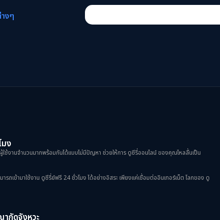
ต่างๆ
วโมง
ผู้ใช้งานจำนวนมากพร้อมกันได้แบบไม่มีปัญหา ช่วยให้การ ดูซีรี่ออนไลน์ ของคุณไหลลื่นเป็น
้ามาใช้งาน ดูซีรี่ย์ฟรี 24 ชั่วโมง ได้อย่างอิสระ เพียงแค่เชื่อมต่ออินเทอร์เน็ต โลกของ ดู
ฆษณากัดจังหวะ