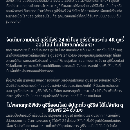
นอกจากความแรงของระบบแล้ว เรายังใส่ใจเรื่องความสะดวกสบายในการค้นหา ดูซีรีย์
เรื่องโปรดของคุณด้วยการจัดหมวดหมู่ที่ชัดเจนและใช้งานง่าย จะใช้มือถือ แท็บเล็ต หรือ
คอมพิวเตอร์ ก็สามารถเข้ามาใช้งาน ดูซีรี่ย์ฟรี 24 ชั่วโมง ได้อย่างอิสระ เพียงแค่เชื่อมต่อ
อินเทอร์เน็ต โลกของ ดูซีรี่ออนไลน์ ก็จะถูกเปิดออกเพื่อให้คุณได้รับความบันเทิงแบบเต็ม
รูปแบบทันที
จัดเต็มความมันส์ ดูซีรี่ย์ฟรี 24 ชั่วโมง ดูซีรีย์ ชัดระดับ 4K ดูซีรี่
ออนไลน์ ไม่มีโฆษณากัดจังหวะ
ยกระดับความฟินไปอีกขั้นกับการ ดูซีรีย์ ในความละเอียดระดับ 4K ที่หาจากไหนไม่ได้ง่ายๆ
เราตั้งใจปรับจูนตัวเล่นเพื่อให้การ ดูซีรี่ย์ฟรี 24 ชั่วโมง ของคุณสมบูรณ์แบบที่สุด ไม่เสีย
อารมณ์กับภาพเบลอหรือโหลดค้าง และที่พิเศษสุดคือการออกแบบการใช้งาน ดูซีรี่ออนไลน์
ให้ต่อเนื่องยาวๆ จนจบซีซั่นแบบไม่มีโฆษณามาคอยขัดจังหวะอารมณ์ค้าง เพื่อให้สมกับที่
เป็นพื้นที่พักผ่อนของคอซีรีส์ตัวจริง
ยิ่งไปกว่านั้น เรายังมีระบบคัดกรองเนื้อหาเพื่อให้คุณได้เลือก ดูซีรีย์ ที่ตรงใจที่สุด ไม่ว่าจะ
เป็นซีรีส์แนวรักโรแมนติกที่ช่วยเติมพลังใจ หรือแนวระทึกขวัญที่ทำให้ตื่นเต้นจนลืมเวลา
นอน ทุกเรื่องในหมวด ดูซีรี่ย์ฟรี 24 ชั่วโมง ของเราถูกคัดสรรมาแล้วว่าดีจริง เพื่อให้การ
เข้ามา ดูซีรี่ออนไลน์ ของคุณคุ้มค่าและได้รับความสุขกลับไปอย่างแน่นอน
ไม่พลาดทุกอีพีดัง ดูซีรี่ออนไลน์ อัปเดตไว ดูซีรีย์ ได้ไม่จำกัด ดู
ซีรี่ย์ฟรี 24 ชั่วโมง
เตรียมป๊อปคอร์นให้พร้อมแล้วมาสนุกกับการ ดูซีรีย์ ที่อัปเดตไวระดับวินาที ทุกตอนที่พึ่ง
ปล่อยออกมาเราจัดการลงระบบ ดูซีรี่ย์ฟรี 24 ชั่วโมง ให้ทันทีเพื่อให้คุณได้รับชมก่อนใคร
เพื่อน รับประกันความหลากหลายที่จะทำให้คุณค้นหาการ ดูซีรี่ออนไลน์ ได้ไม่มีคำว่าเบื่อ