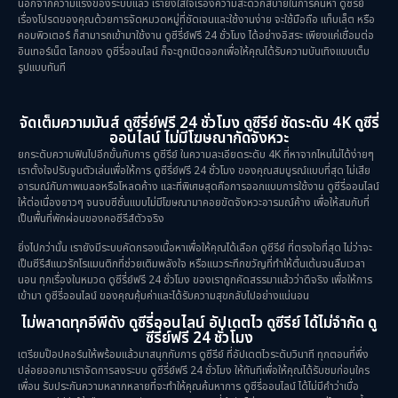
นอกจากความแรงของระบบแล้ว เรายังใส่ใจเรื่องความสะดวกสบายในการค้นหา ดูซีรีย์
เรื่องโปรดของคุณด้วยการจัดหมวดหมู่ที่ชัดเจนและใช้งานง่าย จะใช้มือถือ แท็บเล็ต หรือ
คอมพิวเตอร์ ก็สามารถเข้ามาใช้งาน ดูซีรี่ย์ฟรี 24 ชั่วโมง ได้อย่างอิสระ เพียงแค่เชื่อมต่อ
อินเทอร์เน็ต โลกของ ดูซีรี่ออนไลน์ ก็จะถูกเปิดออกเพื่อให้คุณได้รับความบันเทิงแบบเต็ม
รูปแบบทันที
จัดเต็มความมันส์ ดูซีรี่ย์ฟรี 24 ชั่วโมง ดูซีรีย์ ชัดระดับ 4K ดูซีรี่
ออนไลน์ ไม่มีโฆษณากัดจังหวะ
ยกระดับความฟินไปอีกขั้นกับการ ดูซีรีย์ ในความละเอียดระดับ 4K ที่หาจากไหนไม่ได้ง่ายๆ
เราตั้งใจปรับจูนตัวเล่นเพื่อให้การ ดูซีรี่ย์ฟรี 24 ชั่วโมง ของคุณสมบูรณ์แบบที่สุด ไม่เสีย
อารมณ์กับภาพเบลอหรือโหลดค้าง และที่พิเศษสุดคือการออกแบบการใช้งาน ดูซีรี่ออนไลน์
ให้ต่อเนื่องยาวๆ จนจบซีซั่นแบบไม่มีโฆษณามาคอยขัดจังหวะอารมณ์ค้าง เพื่อให้สมกับที่
เป็นพื้นที่พักผ่อนของคอซีรีส์ตัวจริง
ยิ่งไปกว่านั้น เรายังมีระบบคัดกรองเนื้อหาเพื่อให้คุณได้เลือก ดูซีรีย์ ที่ตรงใจที่สุด ไม่ว่าจะ
เป็นซีรีส์แนวรักโรแมนติกที่ช่วยเติมพลังใจ หรือแนวระทึกขวัญที่ทำให้ตื่นเต้นจนลืมเวลา
นอน ทุกเรื่องในหมวด ดูซีรี่ย์ฟรี 24 ชั่วโมง ของเราถูกคัดสรรมาแล้วว่าดีจริง เพื่อให้การ
เข้ามา ดูซีรี่ออนไลน์ ของคุณคุ้มค่าและได้รับความสุขกลับไปอย่างแน่นอน
ไม่พลาดทุกอีพีดัง ดูซีรี่ออนไลน์ อัปเดตไว ดูซีรีย์ ได้ไม่จำกัด ดู
ซีรี่ย์ฟรี 24 ชั่วโมง
เตรียมป๊อปคอร์นให้พร้อมแล้วมาสนุกกับการ ดูซีรีย์ ที่อัปเดตไวระดับวินาที ทุกตอนที่พึ่ง
ปล่อยออกมาเราจัดการลงระบบ ดูซีรี่ย์ฟรี 24 ชั่วโมง ให้ทันทีเพื่อให้คุณได้รับชมก่อนใคร
เพื่อน รับประกันความหลากหลายที่จะทำให้คุณค้นหาการ ดูซีรี่ออนไลน์ ได้ไม่มีคำว่าเบื่อ