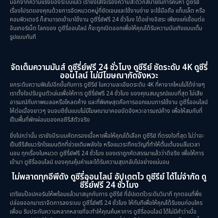
นอกจากความแรงของระบบแล้ว เรายังใส่ใจเรื่องความสะดวกสบายในการค้นหา ดูซีรีย์
เรื่องโปรดของคุณด้วยการจัดหมวดหมู่ที่ชัดเจนและใช้งานง่าย จะใช้มือถือ แท็บเล็ต หรือ
คอมพิวเตอร์ ก็สามารถเข้ามาใช้งาน ดูซีรี่ย์ฟรี 24 ชั่วโมง ได้อย่างอิสระ เพียงแค่เชื่อมต่อ
อินเทอร์เน็ต โลกของ ดูซีรี่ออนไลน์ ก็จะถูกเปิดออกเพื่อให้คุณได้รับความบันเทิงแบบเต็ม
รูปแบบทันที
จัดเต็มความมันส์ ดูซีรี่ย์ฟรี 24 ชั่วโมง ดูซีรีย์ ชัดระดับ 4K ดูซีรี่
ออนไลน์ ไม่มีโฆษณากัดจังหวะ
ยกระดับความฟินไปอีกขั้นกับการ ดูซีรีย์ ในความละเอียดระดับ 4K ที่หาจากไหนไม่ได้ง่ายๆ
เราตั้งใจปรับจูนตัวเล่นเพื่อให้การ ดูซีรี่ย์ฟรี 24 ชั่วโมง ของคุณสมบูรณ์แบบที่สุด ไม่เสีย
อารมณ์กับภาพเบลอหรือโหลดค้าง และที่พิเศษสุดคือการออกแบบการใช้งาน ดูซีรี่ออนไลน์
ให้ต่อเนื่องยาวๆ จนจบซีซั่นแบบไม่มีโฆษณามาคอยขัดจังหวะอารมณ์ค้าง เพื่อให้สมกับที่
เป็นพื้นที่พักผ่อนของคอซีรีส์ตัวจริง
ยิ่งไปกว่านั้น เรายังมีระบบคัดกรองเนื้อหาเพื่อให้คุณได้เลือก ดูซีรีย์ ที่ตรงใจที่สุด ไม่ว่าจะ
เป็นซีรีส์แนวรักโรแมนติกที่ช่วยเติมพลังใจ หรือแนวระทึกขวัญที่ทำให้ตื่นเต้นจนลืมเวลา
นอน ทุกเรื่องในหมวด ดูซีรี่ย์ฟรี 24 ชั่วโมง ของเราถูกคัดสรรมาแล้วว่าดีจริง เพื่อให้การ
เข้ามา ดูซีรี่ออนไลน์ ของคุณคุ้มค่าและได้รับความสุขกลับไปอย่างแน่นอน
ไม่พลาดทุกอีพีดัง ดูซีรี่ออนไลน์ อัปเดตไว ดูซีรีย์ ได้ไม่จำกัด ดู
ซีรี่ย์ฟรี 24 ชั่วโมง
เตรียมป๊อปคอร์นให้พร้อมแล้วมาสนุกกับการ ดูซีรีย์ ที่อัปเดตไวระดับวินาที ทุกตอนที่พึ่ง
ปล่อยออกมาเราจัดการลงระบบ ดูซีรี่ย์ฟรี 24 ชั่วโมง ให้ทันทีเพื่อให้คุณได้รับชมก่อนใคร
เพื่อน รับประกันความหลากหลายที่จะทำให้คุณค้นหาการ ดูซีรี่ออนไลน์ ได้ไม่มีคำว่าเบื่อ