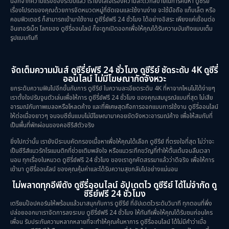
นอกจากความแรงของระบบแล้ว เรายังใส่ใจเรื่องความสะดวกสบายในการค้นหา ดูซีรีย์
เรื่องโปรดของคุณด้วยการจัดหมวดหมู่ที่ชัดเจนและใช้งานง่าย จะใช้มือถือ แท็บเล็ต หรือ
คอมพิวเตอร์ ก็สามารถเข้ามาใช้งาน ดูซีรี่ย์ฟรี 24 ชั่วโมง ได้อย่างอิสระ เพียงแค่เชื่อมต่อ
อินเทอร์เน็ต โลกของ ดูซีรี่ออนไลน์ ก็จะถูกเปิดออกเพื่อให้คุณได้รับความบันเทิงแบบเต็ม
รูปแบบทันที
จัดเต็มความมันส์ ดูซีรี่ย์ฟรี 24 ชั่วโมง ดูซีรีย์ ชัดระดับ 4K ดูซีรี่
ออนไลน์ ไม่มีโฆษณากัดจังหวะ
ยกระดับความฟินไปอีกขั้นกับการ ดูซีรีย์ ในความละเอียดระดับ 4K ที่หาจากไหนไม่ได้ง่ายๆ
เราตั้งใจปรับจูนตัวเล่นเพื่อให้การ ดูซีรี่ย์ฟรี 24 ชั่วโมง ของคุณสมบูรณ์แบบที่สุด ไม่เสีย
อารมณ์กับภาพเบลอหรือโหลดค้าง และที่พิเศษสุดคือการออกแบบการใช้งาน ดูซีรี่ออนไลน์
ให้ต่อเนื่องยาวๆ จนจบซีซั่นแบบไม่มีโฆษณามาคอยขัดจังหวะอารมณ์ค้าง เพื่อให้สมกับที่
เป็นพื้นที่พักผ่อนของคอซีรีส์ตัวจริง
ยิ่งไปกว่านั้น เรายังมีระบบคัดกรองเนื้อหาเพื่อให้คุณได้เลือก ดูซีรีย์ ที่ตรงใจที่สุด ไม่ว่าจะ
เป็นซีรีส์แนวรักโรแมนติกที่ช่วยเติมพลังใจ หรือแนวระทึกขวัญที่ทำให้ตื่นเต้นจนลืมเวลา
นอน ทุกเรื่องในหมวด ดูซีรี่ย์ฟรี 24 ชั่วโมง ของเราถูกคัดสรรมาแล้วว่าดีจริง เพื่อให้การ
เข้ามา ดูซีรี่ออนไลน์ ของคุณคุ้มค่าและได้รับความสุขกลับไปอย่างแน่นอน
ไม่พลาดทุกอีพีดัง ดูซีรี่ออนไลน์ อัปเดตไว ดูซีรีย์ ได้ไม่จำกัด ดู
ซีรี่ย์ฟรี 24 ชั่วโมง
เตรียมป๊อปคอร์นให้พร้อมแล้วมาสนุกกับการ ดูซีรีย์ ที่อัปเดตไวระดับวินาที ทุกตอนที่พึ่ง
ปล่อยออกมาเราจัดการลงระบบ ดูซีรี่ย์ฟรี 24 ชั่วโมง ให้ทันทีเพื่อให้คุณได้รับชมก่อนใคร
เพื่อน รับประกันความหลากหลายที่จะทำให้คุณค้นหาการ ดูซีรี่ออนไลน์ ได้ไม่มีคำว่าเบื่อ