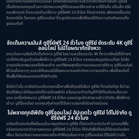
นอกจากความแรงของระบบแล้ว เรายังใส่ใจเรื่องความสะดวกสบายในการค้นหา ดูซีรีย์
เรื่องโปรดของคุณด้วยการจัดหมวดหมู่ที่ชัดเจนและใช้งานง่าย จะใช้มือถือ แท็บเล็ต หรือ
คอมพิวเตอร์ ก็สามารถเข้ามาใช้งาน ดูซีรี่ย์ฟรี 24 ชั่วโมง ได้อย่างอิสระ เพียงแค่เชื่อมต่อ
อินเทอร์เน็ต โลกของ ดูซีรี่ออนไลน์ ก็จะถูกเปิดออกเพื่อให้คุณได้รับความบันเทิงแบบเต็ม
รูปแบบทันที
จัดเต็มความมันส์ ดูซีรี่ย์ฟรี 24 ชั่วโมง ดูซีรีย์ ชัดระดับ 4K ดูซีรี่
ออนไลน์ ไม่มีโฆษณากัดจังหวะ
ยกระดับความฟินไปอีกขั้นกับการ ดูซีรีย์ ในความละเอียดระดับ 4K ที่หาจากไหนไม่ได้ง่ายๆ
เราตั้งใจปรับจูนตัวเล่นเพื่อให้การ ดูซีรี่ย์ฟรี 24 ชั่วโมง ของคุณสมบูรณ์แบบที่สุด ไม่เสีย
อารมณ์กับภาพเบลอหรือโหลดค้าง และที่พิเศษสุดคือการออกแบบการใช้งาน ดูซีรี่ออนไลน์
ให้ต่อเนื่องยาวๆ จนจบซีซั่นแบบไม่มีโฆษณามาคอยขัดจังหวะอารมณ์ค้าง เพื่อให้สมกับที่
เป็นพื้นที่พักผ่อนของคอซีรีส์ตัวจริง
ยิ่งไปกว่านั้น เรายังมีระบบคัดกรองเนื้อหาเพื่อให้คุณได้เลือก ดูซีรีย์ ที่ตรงใจที่สุด ไม่ว่าจะ
เป็นซีรีส์แนวรักโรแมนติกที่ช่วยเติมพลังใจ หรือแนวระทึกขวัญที่ทำให้ตื่นเต้นจนลืมเวลา
นอน ทุกเรื่องในหมวด ดูซีรี่ย์ฟรี 24 ชั่วโมง ของเราถูกคัดสรรมาแล้วว่าดีจริง เพื่อให้การ
เข้ามา ดูซีรี่ออนไลน์ ของคุณคุ้มค่าและได้รับความสุขกลับไปอย่างแน่นอน
ไม่พลาดทุกอีพีดัง ดูซีรี่ออนไลน์ อัปเดตไว ดูซีรีย์ ได้ไม่จำกัด ดู
ซีรี่ย์ฟรี 24 ชั่วโมง
เตรียมป๊อปคอร์นให้พร้อมแล้วมาสนุกกับการ ดูซีรีย์ ที่อัปเดตไวระดับวินาที ทุกตอนที่พึ่ง
ปล่อยออกมาเราจัดการลงระบบ ดูซีรี่ย์ฟรี 24 ชั่วโมง ให้ทันทีเพื่อให้คุณได้รับชมก่อนใคร
เพื่อน รับประกันความหลากหลายที่จะทำให้คุณค้นหาการ ดูซีรี่ออนไลน์ ได้ไม่มีคำว่าเบื่อ